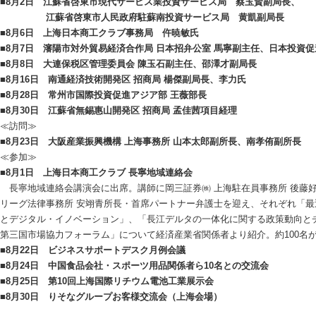
■8月2日 江蘇省啓東市現代サービス業投資サービス局 蔡玉賢副局長、
江蘇省啓東市人民政府駐蘇南投資サービス局 黄凱副局長
■8月6日 上海日本商工クラブ事務局 仵暁敏氏
■8月7日 瀋陽市対外貿易経済合作局 日本招弁公室 馬寧副主任、日本投資
■8月8日 大連保税区管理委員会 陳玉石副主任、邵澤才副局長
■8月16日 南通経済技術開発区 招商局 楊傑副局長、李力氏
■8月28日 常州市国際投資促進アジア部 王薇部長
■8月30日 江蘇省無錫惠山開発区 招商局 孟佳茜項目経理
≪訪問≫
■8月23日 大阪産業振興機構 上海事務所 山本太郎副所長、南孝侑副所長
≪参加≫
■8月1日 上海日本商工クラブ 長寧地域連絡会
長寧地域連絡会講演会に出席。講師に岡三証券㈱ 上海駐在員事務所 後藤
リーグ法律事務所 安翊青所長・首席パートナー弁護士を迎え、それぞれ「
とデジタル・イノベーション」、「長江デルタの一体化に関する政策動向と
第三国市場協力フォーラム」について経済産業省関係者より紹介。約100名
■8月22日 ビジネスサポートデスク月例会議
■8月24日 中国食品会社・スポーツ用品関係者ら10名との交流会
■8月25日 第10回上海国際リチウム電池工業展示会
■8月30日 りそなグループお客様交流会（上海会場）