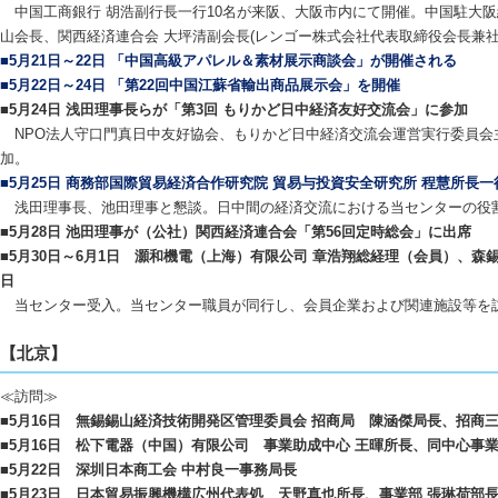
中国工商銀行 胡浩副行長一行10名が来阪、大阪市内にて開催。中国駐大阪
山会長、関西経済連合会 大坪清副会長(レンゴー株式会社代表取締役会長兼社
■5月21日～22日 「中国高級アパレル＆素材展示商談会」が開催される
■5月22日～24日 「第22回中国江蘇省輸出商品展示会」を開催
■5月24日 浅田理事長らが「第3回 もりかど日中経済友好交流会」に参加
NPO法人守口門真日中友好協会、もりかど日中経済交流会運営実行委員会
加。
■5月25日 商務部国際貿易経済合作研究院 貿易与投資安全研究所 程慧所長
浅田理事長、池田理事と懇談。日中間の経済交流における当センターの役
■5月28日 池田理事が（公社）関西経済連合会「第56回定時総会」に出席
■5月30日～6月1日 灝和機電（上海）有限公司 章浩翔総経理（会員）、森
日
当センター受入。当センター職員が同行し、会員企業および関連施設等を
【北京】
≪訪問≫
■5月16日 無錫錫山経済技術開発区管理委員会 招商局 陳涵傑局長、招商
■5月16日 松下電器（中国）有限公司 事業助成中心 王暉所長、同中心事業
■5月22日 深圳日本商工会 中村良一事務局長
■5月23日 日本貿易振興機構広州代表処 天野真也所長、事業部 張琳荷部