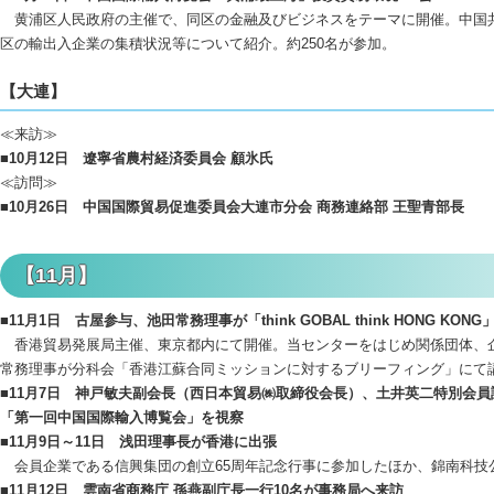
黄浦区人民政府の主催で、同区の金融及びビジネスをテーマに開催。中国共
区の輸出入企業の集積状況等について紹介。約250名が参加。
【大連】
≪来訪≫
■10月12日 遼寧省農村経済委員会 顧氷氏
≪訪問≫
■10月26日 中国国際貿易促進委員会大連市分会 商務連絡部 王聖青部長
【11月】
■11月1日 古屋参与、池田常務理事が「think GOBAL think HONG KON
香港貿易発展局主催、東京都内にて開催。当センターをはじめ関係団体、企業
常務理事が分科会「香港江蘇合同ミッションに対するブリーフィング」にて
■11月7日 神戸敏夫副会長（西日本貿易㈱取締役会長）、土井英二特別会
「第一回中国国際輸入博覧会」を視察
■11月9日～11日 浅田理事長が香港に出張
会員企業である信興集団の創立65周年記念行事に参加したほか、錦南科技
■11月12日 雲南省商務庁 孫燕副庁長一行10名が事務局へ来訪