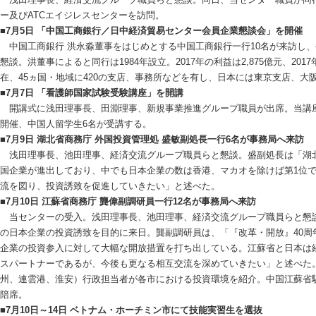
ー及びATCエイジレスセンターを訪問。
■7月5日 「中国工商銀行／日中経済貿易センター会員企業懇談会」を開催
中国工商銀行 洪永淼董事をはじめとする中国工商銀行一行10名が来訪し
懇談。洪董事によると同行は1984年設立。2017年の利益は2,875億元、2017
在、45ヵ国・地域に420の支店、事務所などを有し、日本には東京支店、大
■7月7日 「看護師国家試験受験講座」を開講
開講式に浅田理事長、田淵理事、新規事業推進グループ職員が出席。当講座は
開催、中国人留学生6名が受講する。
■7月9日 湖北省商務庁 外国投資管理処 盛敏副処長一行6名が事務局へ来訪
浅田理事長、池田理事、経済交流グループ職員らと懇談。盛副処長は「湖
国企業が進出しており、中でも日本企業の数は香港、マカオを除けば第1位
流を図り、投資誘致を促進していきたい」と述べた。
■7月10日 江蘇省商務庁 龔偉副調研員一行12名が事務局へ来訪
当センターの受入。浅田理事長、池田理事、経済交流グループ職員らと懇
の日本企業の投資誘致を目的に来日。龔副調研員は、「『改革・開放』40周
企業の投資参入に対して大幅な開放措置を打ち出している。江蘇省と日本は経
スパートナーであるが、今後も更なる相互交流を深めていきたい」と述べた
州、連雲港、淮安）行政担当者が各市における投資環境を紹介。中国江蘇省
陪席。
■7月10日～14日 ベトナム・ホーチミン市にて技能実習生を選抜