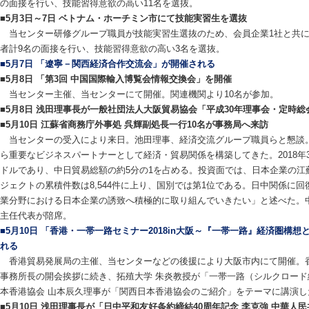
の面接を行い、技能習得意欲の高い11名を選抜。
■5月3日～7日 ベトナム・ホーチミン市にて技能実習生を選抜
当センター研修グループ職員が技能実習生選抜のため、会員企業1社と共に
者計9名の面接を行い、技能習得意欲の高い3名を選抜。
■5月7日 「遼寧－関西経済合作交流会」が開催される
■5月8日 「第3回 中国国際輸入博覧会情報交換会」を開催
当センター主催、当センターにて開催。関連機関より10名が参加。
■5月8日 浅田理事長が一般社団法人大阪貿易協会「平成30年理事会・定時総
■5月10日 江蘇省商務庁外事処 呉輝副処長一行10名が事務局へ来訪
当センターの受入により来日。池田理事、経済交流グループ職員らと懇談
ら重要なビジネスパートナーとして経済・貿易関係を構築してきた。2018年
ドルであり、中日貿易総額の約5分の1を占める。投資面では、日本企業の江蘇
ジェクトの累積件数は8,544件に上り、国別では第1位である。日中関係に
業分野における日本企業の誘致へ積極的に取り組んでいきたい」と述べた。
主任代表が陪席。
■5月10日 「香港・一帯一路セミナー2018in大阪～『一帯一路』経済圏構
れる
香港貿易発展局の主催、当センターなどの後援により大阪市内にて開催。香
事務所長の開会挨拶に続き、拓殖大学 朱炎教授が「一帯一路（シルクロー
本香港協会 山本辰久理事が「関西日本香港協会のご紹介」をテーマに講演し
■5月10日 浅田理事長が「日中平和友好条約締結40周年記念 李克強 中華