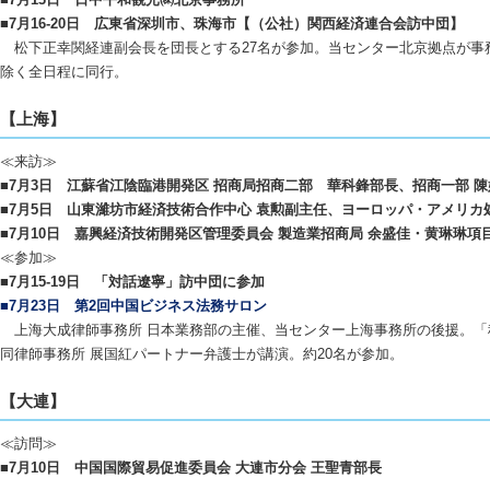
■7月16-20日 広東省深圳市、珠海市【（公社）関西経済連合会訪中団】
松下正幸関経連副会長を団長とする27名が参加。当センター北京拠点が事
除く全日程に同行。
【上海】
≪来訪≫
■7月3日 江蘇省江陰臨港開発区 招商局招商二部 華科鋒部長、招商一部 
■7月5日 山東濰坊市経済技術合作中心 袁勲副主任、ヨーロッパ・アメリカ
■7月10日 嘉興経済技術開発区管理委員会 製造業招商局 余盛佳・黄琳琳項
≪参加≫
■7月15-19日 「対話遼寧」訪中団に参加
■7月23日 第2回中国ビジネス法務サロン
上海大成律師事務所 日本業務部の主催、当センター上海事務所の後援。「
同律師事務所 展国紅パートナー弁護士が講演。約20名が参加。
【大連】
≪訪問≫
■7月10日 中国国際貿易促進委員会 大連市分会 王聖青部長