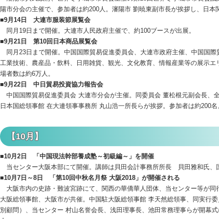
陽市分会の主催で、参加者は約200人。瀋陽市 劉暁東副市長が挨拶し、日
■9月14日 大連市服装節展覧会
同月19日まで開催。大連市人民政府主催で、約100ブースが出展。
■9月21日 第10回日本商品展覧会
同月23日まで開催。中国国際貿易促進委員会、大連市政府主催、中国国際
工業技術、農産品・飲料、日用雑貨、観光、文化教育、情報産業等の展示エリ
場者数は約6万人。
■9月22日 中日貿易投資協力報告会
中国国際貿易促進委員会 大連市分会が主催。同委員会 董松根元副会長、全
日本国総領事館 在大連領事事務所 丸山浩一所長らが挨拶。参加者は約200名
【10月】
■10月2日 「中国現法幹部養成塾～初級編～」を開催
当センター大阪本部にて開催。講師は貝田会計事務所所長 貝田雅和氏、
■10月7日～8日 「第10回中秋名月祭 大阪2018」が開催される
大阪市内の史跡・難波宮跡にて、関西の華僑華人団体、当センター等が同
大阪総領事館、大阪市が共催。中国駐大阪総領事館 李天然総領事、同実行委
別顧問）、当センター 村山名誉会長、浅田理事長、池田常務理事らが開幕式に参