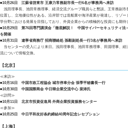
■10月26日 江蘇省啓東市 王康力常務副市長一行6名が事務局へ来訪
浅田理事長、池田常務理事、経済交流グループ職員らと懇談。王常務副市長
位置し、立地優位性がある。沿岸部では造船業や海洋産業が発達し、リゾー
学分野における発展を目指しており、外資企業からの積極的な投資にも期待
■10月29日 第76回専門講演会「徹底解説！ 中国サイバーセキュリティ
を開催
■10月31日 遼寧省商務庁 招商聯絡処 孫毅副処長一行3名が事務局へ来訪
当センターの受入により来日。浅田理事長、池田常務理事、田淵理事、経
流について情報交換。
【北京】
≪来訪≫
■10月16日 中国市政工程協会 城市停車分会 張季平秘書長一行
■10月30日 中国国際商会 中日韓企業交流中心 裴涛氏
≪訪問≫
■10月11日 北京市投資促進局 外商企業投資服務センター
≪参加≫
■10月25日 中日平和友好条約締結40周年記念レセプション
【上海】