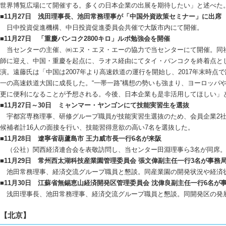
世界博覧広場にて開催する。多くの日本企業の出展を期待したい」と述べた
■11月27日 浅田理事長、池田常務理事が「中国外資政策セミナー」に出席
日中投資促進機構、中日投資促進委員会共催で大阪市内にて開催。
■11月27日 「重慶バンコク2800キロ」ルポ勉強会を開催
当センターの主催、㈱エヌ・エヌ・エーの協力で当センターにて開催。同社
師に迎え、中国・重慶を起点に、ラオス経由にてタイ・バンコクを終着点と
演。遠藤氏は「中国は2007年より高速鉄道の運行を開始し、2017年末時点で路
一の高速鉄道大国に成長した。“一帯一路”構想の勢いも強まり、ヨーロッパ
更に便利になることが予想される。今後、日本企業も是非活用してほしい」と
■11月27日～30日 ミャンマー・ヤンゴンにて技能実習生を選抜
宇都宮専務理事、研修グループ職員が技能実習生選抜のため、会員企業2社
候補者計16人の面接を行い、技能習得意欲の高い7名を選抜した。
■11月28日 遼寧省葫蘆島市 王力威市長一行6名が来阪
（公社）関西経済連合会を表敬訪問し、当センター田淵理事ら3名が同席。
■11月29日 常州西太湖科技産業園管理委員会 張文偉副主任一行3名が事務
池田常務理事、経済交流グループ職員と懇談。同産業園の開発状況や経済
■11月30日 江蘇省無錫恵山経済開発区管理委員会 沈偉良副主任一行6名が
浅田理事長、池田常務理事、経済交流グループ職員と懇談。同開発区の発
【北京】