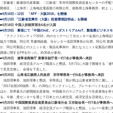
〔安徽省〕蘇滁現代産業園、〔江蘇省〕常州市国際投資促進センターの手配
開発区、〔上海市〕上海鳴志電器股◎有限公司、徳島県上海事務所、村上（
■4月10日～12日 「AFF・大阪2018」を開催
■4月13日 「江蘇省宜興市（大阪）投資環境説明会」を開催
■4月18日 中国人技能実習生6名が入国
■4月19日 幕張にて「中国のIoE、インダストリアルIoT、製造業ビジネ
「テクノフロンティア2018」内のセミナーにて当センター会員の上海鳴志
協力で開催。同公司 常建鳴総裁、当センター浅田理事長が出席。同公司 劉典
か、同公司製品とのユニット化・製品化事例や、新たなユニット化製品の開
調達に関するPRを行った。約30名が参加。
■4月20日 遼寧省商務庁 唐審非副庁長一行7名が事務局へ来訪
池田理事、経済交流グループ職員らと懇談。5月7日に大阪で開催する「遼
て意見交換し、会場を下見した。
■4月20日 山東省広饒県人民政府 宋学華県長一行6名が事務局へ来訪
浅田理事長、池田理事と懇談。宋県長は「我が県は山東省東営市に属し、人
『2017全国100強県・市』の39位にランクインした。ブレーキパッドをは
ほか、世界最大の新聞紙生産基地、中国最大のラジアルタイヤ生産基地を有
る。今後、貴センターを通じて日本との人材交流、経済交流を活発化したい
■4月20日 中国国際貿易促進委員会江蘇省分会 王存副会長一行7名が事務局
浅田理事長、池田理事、経済交流グループ職員らと懇談。シルバー産業に