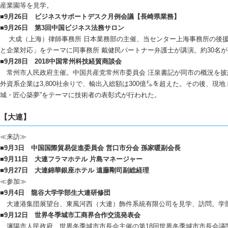
産業園等を見学。
■9月26日 ビジネスサポートデスク月例会議【長崎県業務】
■9月26日 第3回中国ビジネス法務サロン
大成（上海）律師事務所 日本業務部の主催、当センター上海事務所の後援
と企業対応」をテーマに同事務所 戴健民パートナー弁護士が講演。約30名
■9月28日 2018中国常州科技経貿商談会
常州市人民政府主催。中国共産党常州市委員会 汪泉書記が同市の概況を披露。同
外資系企業は3,800社余りで、輸出入総額は300億㌦を超えた。その後、現
城・匠心築夢”をテーマに技術者の表彰式が行われた。
【大連】
≪来訪≫
■9月3日 中国国際貿易促進委員会 営口市分会 孫家暖副会長
■9月11日 大連フラマホテル 片島マネージャー
■9月27日 大連錦華銀座ホテル 遠藤剛司副総経理
≪参加≫
■9月4日 龍谷大学学部生大連研修団
大連港集団展望台、東風河西（大連）飾件系統有限公司を見学、訪問。学部
■9月12日 世界冬季城市工商界合作交流発表会
瀋陽市人民政府、世界冬季城市市長会主催の第18回世界冬季城市市長会議