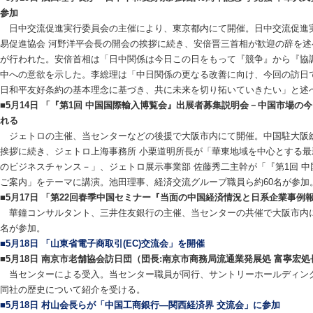
参加
日中交流促進実行委員会の主催により、東京都内にて開催。日中交流促進実
易促進協会 河野洋平会長の開会の挨拶に続き、安倍晋三首相が歓迎の辞を
が行われた。安倍首相は「日中関係は今日この日をもって『競争』から『協
中への意欲を示した。李総理は「中日関係の更なる改善に向け、今回の訪日
日和平友好条約の基本理念に基づき、共に未来を切り拓いていきたい」と述べた
■5月14日 「『第1回 中国国際輸入博覧会』出展者募集説明会－中国市場
れる
ジェトロの主催、当センターなどの後援で大阪市内にて開催。中国駐大阪総
挨拶に続き、ジェトロ上海事務所 小栗道明所長が「華東地域を中心とする
のビジネスチャンス－」、ジェトロ展示事業部 佐藤秀二主幹が「『第1回 
ご案内」をテーマに講演。池田理事、経済交流グループ職員ら約60名が参加
■5月17日 「第22回春季中国セミナー『当面の中国経済情況と日系企業事例
華鐘コンサルタント、三井住友銀行の主催、当センターの共催で大阪市内に
名が参加。
■5月18日 「山東省電子商取引(EC)交流会」を開催
■5月18日 南京市老舗協会訪日団（団長:南京市商務局流通業発展処 富寧宏処
当センターによる受入。当センター職員が同行、サントリーホールディング
同社の歴史について紹介を受ける。
■5月18日 村山会長らが「中国工商銀行―関西経済界 交流会」に参加