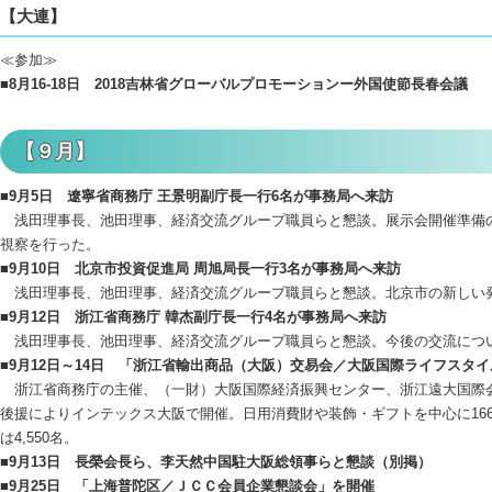
【大連】
≪参加≫
■8月16-18日 2018吉林省グローバルプロモーションー外国使節長春会議
【９月】
■9月5日 遼寧省商務庁 王景明副庁長一行6名が事務局へ来訪
浅田理事長、池田理事、経済交流グループ職員らと懇談。展示会開催準備
視察を行った。
■9月10日 北京市投資促進局 周旭局長一行3名が事務局へ来訪
浅田理事長、池田理事、経済交流グループ職員らと懇談。北京市の新しい
■9月12日 浙江省商務庁 韓杰副庁長一行4名が事務局へ来訪
浅田理事長、池田理事、経済交流グループ職員らと懇談。今後の交流につ
■9月12日～14日 「浙江省輸出商品（大阪）交易会／大阪国際ライフスタ
浙江省商務庁の主催、（一財）大阪国際経済振興センター、浙江遠大国際
後援によりインテックス大阪で開催。日用消費財や装飾・ギフトを中心に166
は4,550名。
■9月13日 長榮会長ら、李天然中国駐大阪総領事らと懇談（別掲）
■9月25日 「上海普陀区／ＪＣＣ会員企業懇談会」を開催