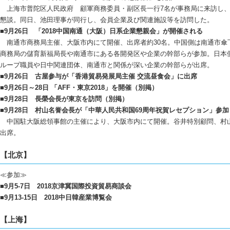
上海市普陀区人民政府 顧軍商務委員・副区長一行7名が事務局に来訪し、
懇談。同日、池田理事が同行し、会員企業及び関連施設等を訪問した。
■9月26日 「2018中国南通（大阪）日系企業懇親会」が開催される
南通市商務局主催、大阪市内にて開催、出席者約30名。中国側は南通市傘
商務局の儲育新福局長や南通市にある各開発区や企業の幹部らが参加。日本
ループ職員や日中関連団体、南通市と関係が深い企業の幹部らが出席。
■9月26日 古屋参与が「香港貿易発展局主催 交流昼食会」に出席
■9月26日～28日 「AFF・東京2018」を開催（別掲）
■9月28日 長榮会長が東京を訪問（別掲）
■9月28日 村山名誉会長が「中華人民共和国69周年祝賀レセプション」参加
中国駐大阪総領事館の主催により、大阪市内にて開催。谷井特別顧問、村
出席。
【北京】
≪参加≫
■9月5-7日 2018京津冀国際投資貿易商談会
■9月13-15日 2018中日韓産業博覧会
【上海】