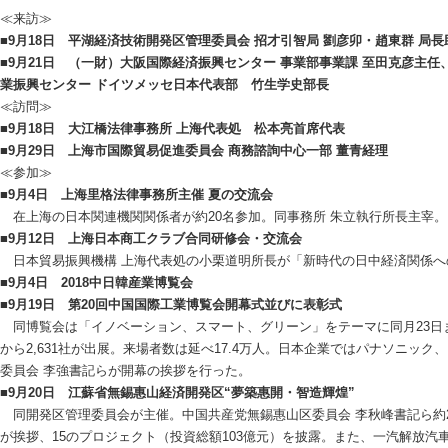
≪来訪≫
■9月18日 平湖経済技術開発区管理委員会 招才引智局 劉彦卯・趙東群 局長
■9月21日 （一財）大阪国際経済振興センター 事業部事業課 至田克彦主任
業振興センター ドイツメッセ日本代表部 竹生学史部長
≪訪問≫
■9月18日 大江橋法律事務所 上海代表処 松本亮首席代表
■9月29日 上海市国際貿易促進委員会 商務諮詢中心一部 董青経理
≪参加≫
■9月4日 上海里格法律事務所主催 夏の交流会
在上海の日本関連機関関係者が約20名参加。同事務所 朱立執行所長主宰。
■9月12日 上海日本商工クラブ合同研修会・交流会
日本貿易振興機構 上海代表処の小栗道明所長が「新時代の日中経済関係への
■9月4日 2018中日韓産業博覧会
■9月19日 第20回中国国際工業博覧会開幕式並びに表彰式
同博覧会は「イノベーション、スマート、グリーン」をテーマに同月23日ま
から2,631社が出展。来場者数は延べ17.4万人。日本企業ではパナソニッ
委員会 李強書記らが開幕の挨拶を行った。
■9月20日 江蘇省無錫惠山経済開発区“夢築惠開・智造輝煌”
同開発区管理委員会が主催。中国共産党無錫惠山区委員会 李秋峰書記ら約2
が挨拶、15のプロジェクト（投資総額103億元）を披露。また、一汽解放汽