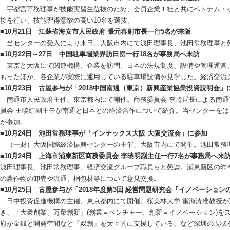
宇都宮専務理事が技能実習生選抜のため、会員企業１社と共にベトナム・ホ
接を行い、技能習得意欲の高い10名を選抜。
■10月21日 江蘇省海安市人民政府 張元春副市長一行5名が来阪
当センターの受入により来日。大阪市内にて浅田理事長、池田常務理事と
■10月22日～27日 中国駐車場業界訪日団一行18名が事務局へ来訪
東京と大阪にて関連機構、企業を訪問。日本の法規制度、設備や管理運営
もったほか、各企業が実際に運用している駐車場設備を見学した。経済交流
■10月23日 古屋参与が「2018中国南通（東京）新興産業協業投資説明会」
南通市人民政府主催、東京都内にて開催。商務委員会 李玲局長による南通
員会 王暁紅副主任が南通と日本との経済合作について紹介。当センターをは
が参加。
■10月24日 池田常務理事が「インテックス大阪 大阪交流会」に参加
（一財）大阪国際経済振興センターの主催、大阪市内にて開催。池田常務
■10月24日 上海市浦東新区商務委員会 李暁明副主任一行7名が事務局へ来
浅田理事長、池田常務理事、経済交流グループ職員らと懇談。浦東新区の昨
の農作物の卸売や流通、梱包材等について意見交換。
■10月25日 古屋参与が「2018年度第3回 経営問題研究会『イノベーショ
日中投資促進機構の主催、東京都内にて開催。桜美林大学 雷海涛准教授が
き、「大衆創業、万衆創新」(創業＝ベンチャー、創新＝イノベーション)を
府が金銭と開発空間など「双創」を大々的に支援している、など深圳の現状