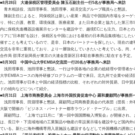
■8月28日 大連保税区管理委員会 陳玉石副主任一行5名が事務局へ来訪
青木相談役、浅田理事長、池田理事、経済交流グループ職員らと懇談。
陳副主任によると、同保税区は新しい産業・商品で中国国内市場をターゲ
り、特に介護、教育、環境保護、医療産業、また日本企業と協力した第三市
内に保税先進機器設備展示センターを建設中で、越境ECにも注力。日本との
リアに“日本館”を設け、保税区を中国における最初の日本商品集積地にしたい
催すことも考えているので、是非、日本のパートナーを探したい。現在の遼
交流を非常に重視しており、より一層強化していきたいと考えている。尚、
合作局 邵澤才副局長が東京の大連金普新区日本駐在事務所に駐在する予定。
■8月30日 中国中山大学EMBA交流団一行20名が事務局へ来訪
浅田理事長、池田理事と懇談。一行は中国各地の企業の総経理や管理者か
大学EMBAコースの海外研修プログラムの一環で来日。北九州で企業や経済
た。池田理事が日本と中国の経済指標の比較、それぞれの対外貿易、日中貿
ドの傾向などについて紹介。
■8月31日 上海市商務委員会 上海市外国投資促進中心 羅和慶顧問が事務所
浅田理事長、田淵理事と懇談。羅顧問は同商務委員会の代表団（団長：外事
大阪で開催の「ビジネス・パートナー都市ラウンド・テーブル」に出席。
羅顧問は、「上海では11月に『第一回中国国際輸入博覧会』が開催され、
は、長江中・下流域地域の工業製品や物産の常設展示場を建設中など国内外
ている。新たに海外機構専用入居施設も建設するなどして外国機構の誘致に