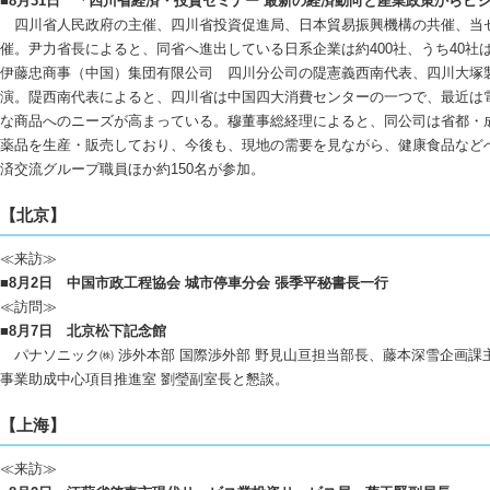
■8月31日 「四川省経済・投資セミナー 最新の経済動向と産業政策からビ
四川省人民政府の主催、四川省投資促進局、日本貿易振興機構の共催、当
催。尹力省長によると、同省へ進出している日系企業は約400社、うち40社
伊藤忠商事（中国）集団有限公司 四川分公司の隄憲義西南代表、四川大塚
演。隄西南代表によると、四川省は中国四大消費センターの一つで、最近は
な商品へのニーズが高まっている。穆董事総経理によると、同公司は省都・
薬品を生産・販売しており、今後も、現地の需要を見ながら、健康食品など
済交流グループ職員ほか約150名が参加。
【北京】
≪来訪≫
■8月2日 中国市政工程協会 城市停車分会 張季平秘書長一行
≪訪問≫
■8月7日 北京松下記念館
パナソニック㈱ 渉外本部 国際渉外部 野見山亘担当部長、藤本深雪企画課
事業助成中心項目推進室 劉瑩副室長と懇談。
【上海】
≪来訪≫