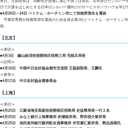
来日。王副会長は「高齢化が急速に進む中国では現在、官民挙げたシルバー
日で介護をはじめとする日本のシルバー層向けのサービスやノウハウを学び
■4月20日～24日 ベトナム・ホーチミン市にて技能実習生を選抜
宇都宮専務が技能実習生選抜のため会員企業1社とベトナム・ホーチミン市
抜。
【北京】
≪来訪≫
■4月3日 鍚山経済技術開発区招商三局 毛暁旦局長
≪訪問≫
■4月10日 中国中日友好協会都市交流部 王磊副部長、王麟氏
≪参加≫
■4月17日 中日友好協会賞春茶会
【上海】
≪来訪≫
■4月25日 江蘇省海安高新技術開発区招商局 史益華局長一行２名
■4月25日 みなと銀行上海事務所 的場稔所長、野田啓介新所長
■4月25日 池田泉州銀行蘇州駐在員事務所 井宮康仁新所長、勢志昌樹氏