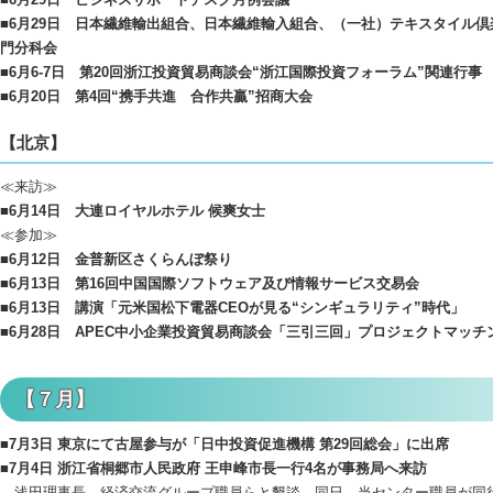
■6月29日 日本繊維輸出組合、日本繊維輸入組合、（一社）テキスタイル倶
門分科会
■6月6-7日 第20回浙江投資貿易商談会“浙江国際投資フォーラム”関連行事
■6月20日 第4回“携手共進 合作共贏”招商大会
【北京】
≪来訪≫
■6月14日 大連ロイヤルホテル 候爽女士
≪参加≫
■6月12日 金普新区さくらんぼ祭り
■6月13日 第16回中国国際ソフトウェア及び情報サービス交易会
■6月13日 講演「元米国松下電器CEOが見る“シンギュラリティ”時代」
■6月28日 APEC中小企業投資貿易商談会「三引三回」プロジェクトマッチ
【７月】
■7月3日 東京にて古屋参与が「日中投資促進機構 第29回総会」に出席
■7月4日 浙江省桐郷市人民政府 王申峰市長一行4名が事務局へ来訪
浅田理事長、経済交流グループ職員らと懇談。同日、当センター職員が同