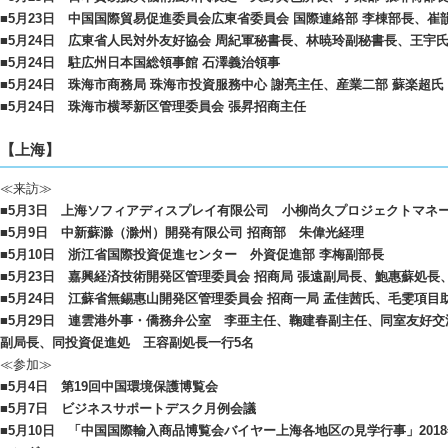
■5月23日 中国国際貿易促進委員会広東省委員会 国際連絡部 李棟部長、
■5月24日 広東省人民対外友好協会 周紀軍秘書長、林暁玲副秘書長、王宇
■5月24日 駐広州日本国総領事館 石澤義治領事
■5月24日 珠海市商務局 珠海市投資服務中心 謝亮主任、産業二部 蘇楽超氏
■5月24日 珠海市横琴新区管理委員会 張昇招商主任
【上海】
≪来訪≫
■5月3日 上海ソフィアディスプレイ有限公司 小柳尚久プロジェクトマネ
■5月9日 中新蘇滁（滁州）開発有限公司 招商部 朱偉光経理
■5月10日 浙江省国際投資促進センター 外資促進部 李梅副部長
■5月23日 嘉興経済技術開発区管理委員会 招商局 張遠副局長、鮑惠蘇処長
■5月24日 江蘇省無錫惠山開発区管理委員会 招商一局 孟佳茜氏、毛雯項目
■5月29日 連雲港外事・僑務弁公室 李亜主任、鞠建春副主任、同室友好交
副局長、同投資促進処 王容副処長一行5名
≪参加≫
■5月4日 第19回中国環境保護博覧会
■5月7日 ビジネスサポートデスク月例会議
■5月10日 「中国国際輸入商品博覧会バイヤー上海各地区の見学行事」20