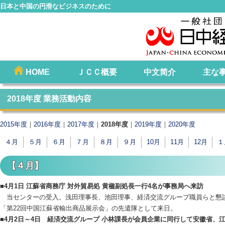
日本と中国の円滑なビジネスのために
コ
HOME
ＪＣＣ概要
中文简介
主な
メインメニュー
ン
テ
2018年度 業務活動内容
ン
ツ
2015年度
｜
2016年度
｜
2017年度
｜
2018年度
｜
2019年度
｜
2020年度
へ
４月
５月
６月
７月
８月
９月
10月
11月
12月
１
移
動
【４月】
■4月1日 江蘇省商務庁 対外貿易処 黄楹副処長一行4名が事務局へ来訪
当センターの受入。浅田理事長、池田理事、経済交流グループ職員らと懇談。
「第22回中国江蘇省輸出商品展示会」の先遣隊として来日。
■4月2日～4日 経済交流グループ 小林課長が会員企業に同行して安徽省、