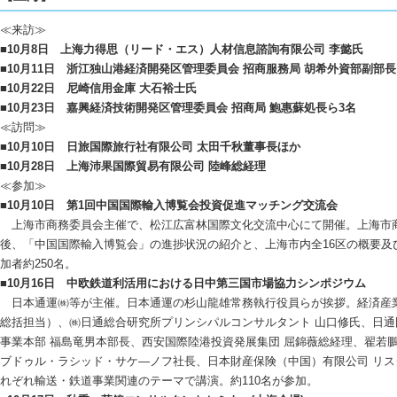
≪来訪≫
■10月8日 上海力得思（リード・エス）人材信息諮詢有限公司 李懿氏
■10月11日 浙江独山港経済開発区管理委員会 招商服務局 胡希外資部副部
■10月22日 尼崎信用金庫 大石裕士氏
■10月23日 嘉興経済技術開発区管理委員会 招商局 鮑惠蘇処長ら3名
≪訪問≫
■10月10日 日旅国際旅行社有限公司 太田千秋董事長ほか
■10月28日 上海沛果国際貿易有限公司 陸峰総経理
≪参加≫
■10月10日 第1回中国国際輸入博覧会投資促進マッチング交流会
上海市商務委員会主催で、松江広富林国際文化交流中心にて開催。上海市商
後、「中国国際輸入博覧会」の進捗状況の紹介と、上海市内全16区の概要及
加者約250名。
■10月16日 中欧鉄道利活用における日中第三国市場協力シンポジウム
日本通運㈱等が主催。日本通運の杉山龍雄常務執行役員らが挨拶。経済産業
総括担当）、㈱日通総合研究所プリンシパルコンサルタント 山口修氏、日
事業本部 福島竜男本部長、西安国際陸港投資発展集団 屈錦薇総経理、翟若鵬
ブドゥル・ラシッド・サケ―ノフ社長、日本財産保険（中国）有限公司 リス
れぞれ輸送・鉄道事業関連のテーマで講演。約110名が参加。