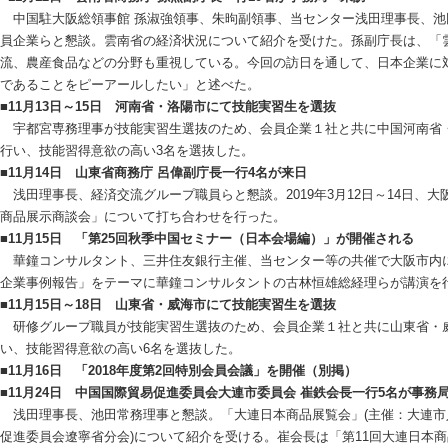
中国駐大阪総領事館 孫淑強領事、朱昫副領事、当センター浅田理事長、池
員企業らと懇談。雲南省の経済状況について紹介を受けた。孫副庁長は、「
流、農産食品などの分野も重視している。今回の訪日を通して、日本企業に
であることをピーアールしたい」と述べた。
■11月13日～15日 河南省・洛陽市にて技能実習生を選抜
宇都宮専務理事が技能実習生選抜のため、会員企業１社と共に中国河南省・
行い、技能習得意欲の高い3名を選抜した。
■11月14日 山東省商務庁 呂偉副庁長一行4名が来日
浅田理事長、経済交流グループ職員らと懇談。2019年3月12日～14日、大
商品展示商談会」について打ち合わせを行った。
■11月15日 「第25回秋季中国セミナー（日本会場編）」が開催される
華鐘コンサルタント、三井住友銀行主催、当センター等の共催で大阪市内
企業事例報告」をテーマに華鐘コンサルタントの古林恒雄総経理らが講演を行
■11月15日～18日 山東省・威海市にて技能実習生を選抜
研修グループ職員が技能実習生選抜のため、会員企業１社と共に山東省・威
い、技能習得意欲の高い6名を選抜した。
■11月16日 「2018年度第2回特別会員会議」を開催（別掲）
■11月24日 中国国際貿易促進委員会大連市委員会 崔鉄会長一行5名が事務
浅田理事長、池田常務理事と懇談。「大連日本商品展覧会」(主催：大連市
促進委員会遼寧省分会)について紹介を受ける。崔会長は「第11回大連日本商品展