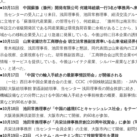
人。
■10月11日 中国蘇滁（滁州）開発有限公司 何建埠総裁一行3名が事務局へ
当センターの受入により来日。浅田理事長、池田常務理事、経済交流グル
に立地する「蘇滁現代産業園」の管理を行う。何総裁は、「滁州市は南京市に
年設立の省級開発区である同産業園は環境負荷容量に余裕があることから、
域からの移転企業受入により急速に発展している。今後は特に日本企業の誘
■10月11日 山東省濰坊市工商聯合会 胡立法常務副首席率いる山東省経済界
青木相談役、浅田理事長、池田常務理事と懇談。同代表団は山東省内の工
示会視察、企業視察を行った。胡常務副首席は、「工商聨合会は民営企業や
情報・サービスを提供している。今後はハイテク産業、シルバー産業など多
い」と述べた。
■10月17日 「中国での輸入手続きの最新事情説明会」が開催される
（一社）西日本中国企業連合会の主催、CCIC（中国検験認証集団）・JAP
国駐大阪総領事館 劉磊副総領事、当センター 浅田理事長の開会挨拶に続き、C
機械設備などの分野における中国の輸入手続きや事前検査の概要、最新事情
業など約90名が参加。
■10月18日 池田常務理事が「中国の越境ECとキャッシュレス社会」をテー
大阪港振興倶楽部主催、大阪市内にて開催。約60名が参加。
■10月19日 池田常務理事が「共栄法律事務所創立20周年祝賀会」に参加（
共栄法律事務所（当センター会員企業）の主催、大阪市内にて開催。顧問先
■10月19日～23日 ベトナム・ホーチミン市にて技能実習生を選抜