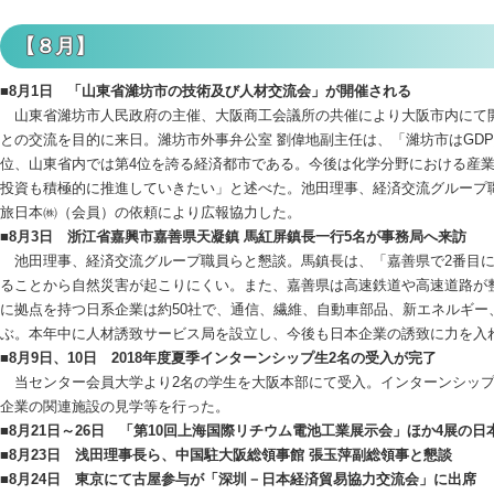
【８月】
■8月1日 「山東省濰坊市の技術及び人材交流会」が開催される
山東省濰坊市人民政府の主催、大阪商工会議所の共催により大阪市内にて開
との交流を目的に来日。濰坊市外事弁公室 劉偉地副主任は、「濰坊市はGDP総額
位、山東省内では第4位を誇る経済都市である。今後は化学分野における産
投資も積極的に推進していきたい」と述べた。池田理事、経済交流グループ職
旅日本㈱（会員）の依頼により広報協力した。
■8月3日 浙江省嘉興市嘉善県天凝鎮 馬紅屏鎮長一行5名が事務局へ来訪
池田理事、経済交流グループ職員らと懇談。馬鎮長は、「嘉善県で2番目に
ることから自然災害が起こりにくい。また、嘉善県は高速鉄道や高速道路が
に拠点を持つ日系企業は約50社で、通信、繊維、自動車部品、新エネルギー
ぶ。本年中に人材誘致サービス局を設立し、今後も日本企業の誘致に力を入
■8月9日、10日 2018年度夏季インターンシップ生2名の受入が完了
当センター会員大学より2名の学生を大阪本部にて受入。インターンシップ
企業の関連施設の見学等を行った。
■8月21日～26日 「第10回上海国際リチウム電池工業展示会」ほか4展の
■8月23日 浅田理事長ら、中国駐大阪総領事館 張玉萍副総領事と懇談
■8月24日 東京にて古屋参与が「深圳－日本経済貿易協力交流会」に出席