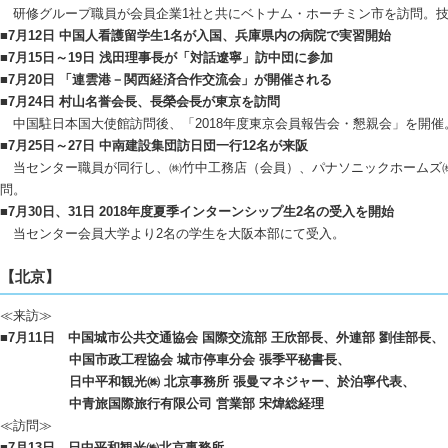
研修グループ職員が会員企業1社と共にベトナム・ホーチミン市を訪問。技
■7月12日 中国人看護留学生1名が入国、兵庫県内の病院で実習開始
■7月15日～19日 浅田理事長が「対話遼寧」訪中団に参加
■7月20日 「連雲港－関西経済合作交流会」が開催される
■7月24日 村山名誉会長、長榮会長が東京を訪問
中国駐日本国大使館訪問後、「2018年度東京会員報告会・懇親会」を開催
■7月25日～27日 中南建設集団訪日団一行12名が来阪
当センター職員が同行し、㈱竹中工務店（会員）、パナソニックホームズ
問。
■7月30日、31日 2018年度夏季インターンシップ生2名の受入を開始
当センター会員大学より2名の学生を大阪本部にて受入。
【北京】
≪来訪≫
■7月11日 中国城市公共交通協会 国際交流部 王欣部長、外連部 劉佳部長、
中国市政工程協会 城市停車分会 張季平秘書長、
日中平和観光㈱ 北京事務所 張曼マネジャー、於泊寧代表、
中青旅国際旅行有限公司 営業部 宋煒総経理
≪訪問≫
■7月13日 日中平和観光㈱北京事務所