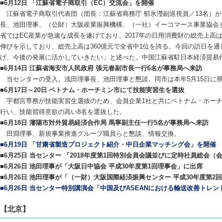
■6月12日 「江蘇省電子商取引（EC）交流会」を開催
江蘇省電子商取引代表団（団長：江蘇省商務庁 郁氷瀅副巡視員／13名）
長、池田理事、（公財）大阪産業振興機構、（一社）イーコマース事業協会
省ではEC産業が急速な成長を遂げており、2017年の日用消費財の総売上高は
伸びを示しており、総売上高は360億元で全省中1位を誇る。今回の訪日を通
げ、今後の発展に活かしていきたい」と述べた。中国江蘇省駐日本経済貿易
■6月14日 江蘇省海安市人民政府 張元春副市長一行6名が事務局へ来訪
当センターの受入。浅田理事長、池田理事と懇談。同市は本年5月15日に
■6月17日～20日 ベトナム・ホーチミン市にて技能実習生を選抜
宇都宮専務が技能実習生選抜のため、会員企業1社と共にベトナム・ホーチ
行い、技能習得意欲の高い8名を選抜した。
■6月18日 瀋陽市対外貿易経済合作局 馬寧副主任一行5名が事務局へ来訪
田淵理事、新規事業推進グループ職員らと懇談、情報交換。
■6月19日 「甘粛省製造プロジェクト紹介・中日企業マッチング会」を開催
■6月25日 当センター 「2018年度第1回特別会員会議並びに定時社員総会
■6月26日 池田理事が「大阪日中協会 平成30年度第1回理事会」に出席
■6月26日 池田理事が「（一財）大阪国際経済振興センター 平成30年度第2
■6月26日 当センター特別講演会「中国及びASEANにおける輸送改善トレ
【北京】