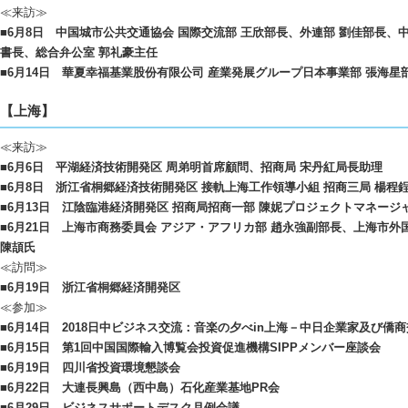
≪来訪≫
■6月8日 中国城市公共交通協会 国際交流部 王欣部長、外連部 劉佳部長、
書長、総合弁公室 郭礼豪主任
■6月14日 華夏幸福基業股份有限公司 産業発展グループ日本事業部 張海星
【上海】
≪来訪≫
■6月6日 平湖経済技術開発区 周弟明首席顧問、招商局 宋丹紅局長助理
■6月8日 浙江省桐郷経済技術開発区 接軌上海工作領導小組 招商三局 楊程
■6月13日 江陰臨港経済開発区 招商局招商一部 陳妮プロジェクトマネージ
■6月21日 上海市商務委員会 アジア・アフリカ部 趙永強副部長、上海市外
陳頡氏
≪訪問≫
■6月19日 浙江省桐郷経済開発区
≪参加≫
■6月14日 2018日中ビジネス交流：音楽の夕べin上海－中日企業家及び僑
■6月15日 第1回中国国際輸入博覧会投資促進機構SIPPメンバー座談会
■6月19日 四川省投資環境懇談会
■6月22日 大連長興島（西中島）石化産業基地PR会
■6月29日 ビジネスサポートデスク月例会議