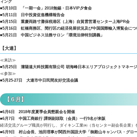
ィング
■5月10日 「一期一会」2018無錫・日本VIP夕食会
■5月11日 日中投資促進機構報告会
■5月15日 重慶両路寸灘保税港区（上海）自貿雲営運センター上海PR会
■5月16日 虹橋商務区、閔行区の経済発展状況及び中国国際輸入博覧会に
■5月21日 中国ビジネス法務サロン「環境法律特別講義」
【大連】
≪来訪≫
■5月25日 瀋陽遠大科技園有限公司 胡海峰日本エリアプロジェクトマネー
≪参加≫
■5月25-27日 大連市中日民間友好交流会議
【６月】
■6月6日 2018年度夏季会員懇親会を開催
■6月7日 中国工商銀行 譚炯副頭取（会員）一行9名が来阪
経済交流グループ職員が同行し、ダイキン工業㈱（当センター副会長企業）
■6月9日 村山会長、池田理事が関西外国語大学「御殿山キャンパス・グロ