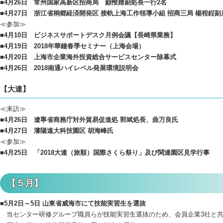
■4月26日 常州国家高新区招商局 顧惟婧副処長一行2名
■4月27日 浙江省桐郷経済開発区 接軌上海工作領導小組 招商三局 楊程鋥副
≪参加≫
■4月10日 ビジネスサポートデスク月例会議【長崎県業務】
■4月19日 2018年華鐘春季セミナー（上海会場）
■4月20日 上海市企業海外投資総合サービスセンター除幕式
■4月26日 2018南通ハイレベル発展環境説明会
【大連】
≪来訪≫
■4月26日 遼寧省商務庁対外貿易促進処 郭斌処長、曲万良氏
■4月27日 瀋陽遠大科技園区 胡海峰氏
≪参加≫
■4月25日 「2018大連（旅順）国際さくら祭り」及び関連園区見学行事
【５月】
■5月2日～5日 山東省威海市にて技能実習生を選抜
当センター研修グループ職員らが技能実習生選抜のため、会員企業3社と共