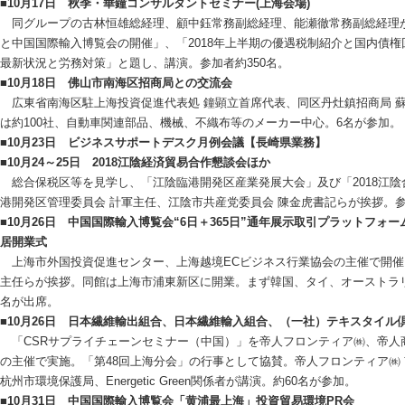
■10月17日 秋季・華鐘コンサルタントセミナー(上海会場)
同グループの古林恒雄総経理、顧中鈺常務副総経理、能瀬徹常務副総経理
と中国国際輸入博覧会の開催」、「2018年上半期の優遇税制紹介と国内債
最新状況と労務対策」と題し、講演。参加者約350名。
■10月18日 佛山市南海区招商局との交流会
広東省南海区駐上海投資促進代表処 鐘顕立首席代表、同区丹灶鎮招商局 
は約100社、自動車関連部品、機械、不織布等のメーカー中心。6名が参加。
■10月23日 ビジネスサポートデスク月例会議【長崎県業務】
■10月24～25日 2018江陰経済貿易合作懇談会ほか
総合保税区等を見学し、「江陰臨港開発区産業発展大会」及び「2018江陰
港開発区管理委員会 計軍主任、江陰市共産党委員会 陳金虎書記らが挨拶。参加
■10月26日 中国国際輸入博覧会“6日＋365日”通年展示取引プラットフォー
居開業式
上海市外国投資促進センター、上海越境ECビジネス行業協会の主催で開催
主任らが挨拶。同館は上海市浦東新区に開業。まず韓国、タイ、オーストラリ
名が出席。
■10月26日 日本繊維輸出組合、日本繊維輸入組合、（一社）テキスタイル倶
「CSRサプライチェーンセミナー（中国）」を帝人フロンティア㈱、帝人商事（上海
の主催で実施。「第48回上海分会」の行事として協賛。帝人フロンティア㈱
杭州市環境保護局、Energetic Green関係者が講演。約60名が参加。
■10月31日 中国国際輸入博覧会「黄浦最上海」投資貿易環境PR会