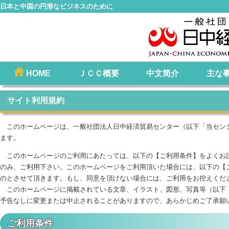
日本と中国の円滑なビジネスのために
コ
HOME
ＪＣＣ概要
中文简介
主な
メインメニュー
ン
テ
サイト利用規約
ン
ツ
このホームページは、一般社団法人日中経済貿易センター（以下「当セン
へ
ます。
移
このホームページのご利用にあたっては、以下の【ご利用条件】をよくお
動
のみ、ご利用下さい。このホームページをご利用頂いた場合には、以下の【
のとさせて頂きます。もし、同意を頂けない場合には、ご利用をお控えくだ
このホームページに掲載されている文章、イラスト、図形、写真等（以下「
予告なしに変更または中止されることがありますので、あらかじめご了承願
ご利用条件