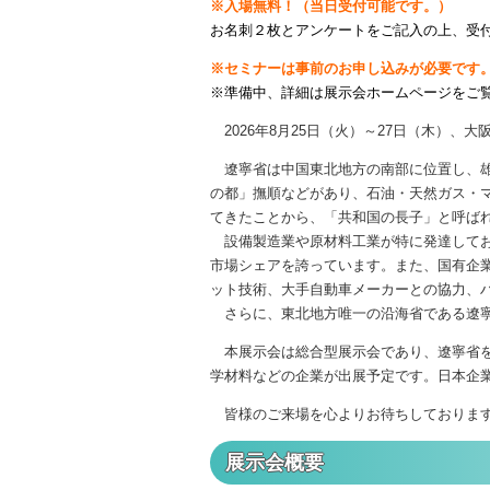
※入場無料！（当日受付可能です。）
お名刺２枚とアンケートをご記入の上、受
※セミナーは事前のお申し込みが必要です。
※準備中、詳細は展示会ホームページをご
2026年8月25日（火）～27日（木）
遼寧省は中国東北地方の南部に位置し、雄
の都」撫順などがあり、石油・天然ガス・
てきたことから、「共和国の長子」と呼ばれ
設備製造業や原材料工業が特に発達してお
市場シェアを誇っています。また、国有企
ット技術、大手自動車メーカーとの協力、
さらに、東北地方唯一の沿海省である遼寧
本展示会は総合型展示会であり、遼寧省を
学材料などの企業が出展予定です。日本企
皆様のご来場を心よりお待ちしておりま
展示会概要