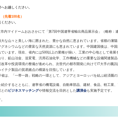
付へお越しください。
（先着100名）
覧ください。
、大阪市内マイドームおおさかにて「第7回中国遼寧省輸出商品展示会」（略称：
大な山々と美しい海に囲まれた、豊かな自然に恵まれています。省都の瀋陽
マグネシウムなどの豊富な天然資源にも恵まれています。中国建国後は、中国
ています。現在、省内には500以上の業種が揃い、工業の中心地として発展
り、鉱山冶金、送変電、汎用石油化学、工作機械などの重要な設備関連製品
業改革や投資環境の整備が進められ、次世代の都市開発に向けてIT大手の騰
ハイテク製品の貿易拠点の構築を目指しています。
省は、「一帯一路」戦略の一環として、アジアとヨーロッパを結ぶ経済圏の
紹介するとともに、遼寧省の機電設備、自動車部品、建材、食品、軽工業、
業との
ビジネスマッチング
や情報交流を目的とした
講演会
も実施予定です。
す。