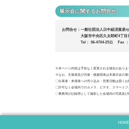
展示会に関するお問合せ
お問合せ：一般社団法人日中経済貿易
大阪市中央区久太郎町4丁目1番
Tel： 06-4704-2511 Fax ： 06-47
※本ページ内容は予告なく変更される場合がありま
※なお、主催者及び共催・後援団体は本展示会の展
〇出展者・来場者への売り込み・営業活動は固くお
〇許可なく会場内でのカメラ、ビデオ、スマートフ
〇事務局が記録用として撮影した会場内の写真及び
HOM