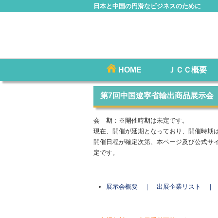
日本と中国の円滑なビジネスのために
コ
HOME
ＪＣＣ概要
メインメニュー
ン
テ
第7回中国遼寧省輸出商品展示会（
ン
ツ
会 期：※開催時期は未定です。
へ
現在、開催が延期となっており、開催時期
移
開催日程が確定次第、本ページ及び公式サ
定です。
動
展示会概要 ｜
出展企業リスト ｜