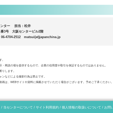
センター 担当：松井
3号 大阪センタービル2階
04-2512 matsui(at)japanchina.jp
す。
示・商談の場を提供するもので、企業の信用度や取引を保証するものではありません。
断りします。
ォンなどによる撮影行為は禁止です。
動画は、WEBサイトや資料に掲載させていただく場合がございます。予めご了承ください
E
/
当センターについて
/
サイト利用規約
/
個人情報の取扱いについて
/
お問