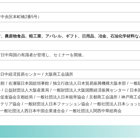
中央区本町橋2番5号）
材、農産物食品、軽工業、アパレル、ギフト、日用品、冶金、石油化学材料な
ど日中両国の有識者が登壇し、セミナーを開催。
人日中経済貿易センター / 大阪商工会議所
 / 在瀋陽日本国総領事館 / 独立行政法人日本貿易振興機構大阪本部 / 一般財
/ 公益財団法人大阪産業局 / 一般財団法人大阪国際経済振興センター / 日本
促進協会京都総局 / 一般社団法人日本能率協会 / 京都商工会議所 / 神戸商工会
ンテリア協会 / 一般財団法人日本ファッション協会 / 一般社団法人日本ショッ
 / 一般社団法人西日本中国企業連合会 / 一般社団法人関西中華総商会