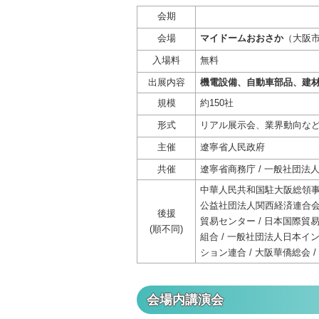
会期
会場
マイドームおおさか
（大阪市
入場料
無料
出展内容
機電設備、自動車部品、建
規模
約150社
形式
リアル展示会、業界動向な
主催
遼寧省人民政府
共催
遼寧省商務庁 / 一般社団法
中華人民共和国駐大阪総領事館
公益社団法人関西経済連合会 
後援
貿易センター / 日本国際貿易
(順不同)
組合 / 一般社団法人日本イ
ション連合 / 大阪華僑総会
会場内講演会