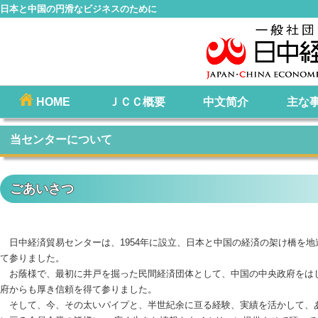
日本と中国の円滑なビジネスのために
コ
HOME
ＪＣＣ概要
中文简介
主な
メインメニュー
ン
テ
当センターについて
ン
ツ
ごあいさつ
へ
移
動
日中経済貿易センターは、1954年に設立、日本と中国の経済の架け橋を地
て参りました。
お蔭様で、最初に井戸を掘った民間経済団体として、中国の中央政府をは
府からも厚き信頼を得て参りました。
そして、今、その太いパイプと、半世紀余に亘る経験、実績を活かして、