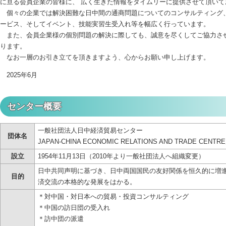
に亘る会員企業の皆様に、 広く生きた情報をタイムリーに提供させて頂いて
個々の企業では解決困難な日中間の通商問題についてのコンサルティング
ービス、そしてイベント、技能実習生受入れ等を幅広く行っています。
また、会員企業様の個別問題の解決に際しても、誠意を尽くしてご協力さ
ります。
なお一層のお引き立てを頂きますよう、心からお願い申し上げます。
2025年6月
センター概要
一般社団法人日中経済貿易センター
団体名
JAPAN-CHINA ECONOMIC RELATIONS AND TRADE CENTR
設立
1954年11月13日（2010年より一般社団法人へ組織変更）
日中共同声明に基づき、日中両国国民の友好関係を恒久的に増
目的
済交流の本格的な発展をはかる。
＊対中国・対日本への貿易・投資コンサルティング
＊中国の訪日団の受入れ
＊訪中団の派遣