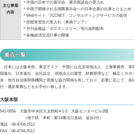
＊中国の日本での展示会、展示商談会の受入れ
主な事業
＊中国で開催される国際展示会への日本企業の出展とりまとめ
内容
＊Webサイト「JCCNET」コンサルティングサービスの提供
＊技能実習生の受入れ（東南アジア）
＊月刊会報誌「JCCマンスリー」等の資料配布
＊各種経済交流行事の開催
拠点一覧
日本には大阪本部、東京デスク、中国には北京現地法人、上海事務所、青
国進出、日本進出、会社設立、現地法人の運営、財務管理など、幅広くサポ
央・地方自治体関係機関と密接な協力関係を有しており、必要に応じて、各
行・通訳業務などをお手伝い致します。
大阪本部
541-0056 大阪市中央区久太郎町4-1-3 大阪センタービル2階
（地下鉄「本町」駅14番出口直結、徒歩2分）
電話：06-4704-2511
FAX：06-4704-2512