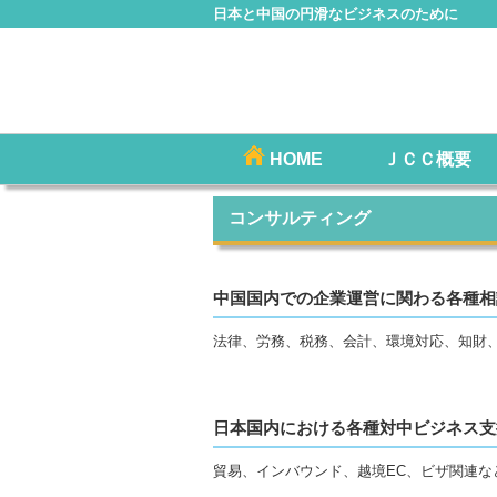
日本と中国の円滑なビジネスのために
コ
HOME
ＪＣＣ概要
メインメニュー
ン
テ
コンサルティング
ン
ツ
へ
中国国内での企業運営に関わる各種相
移
法律、労務、税務、会計、環境対応、知財
動
日本国内における各種対中ビジネス支
貿易、インバウンド、越境EC、ビザ関連な