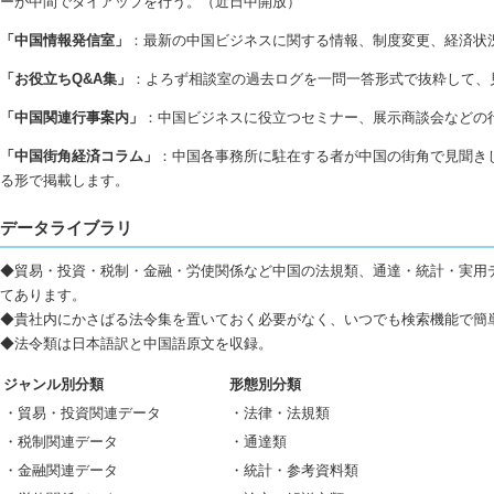
ーが中間でタイアップを行う。（近日中開放）
「中国情報発信室」
：最新の中国ビジネスに関する情報、制度変更、経済状
「お役立ちQ&A集」
：よろず相談室の過去ログを一問一答形式で抜粋して、
「中国関連行事案内」
：中国ビジネスに役立つセミナー、展示商談会などの
「中国街角経済コラム」
：中国各事務所に駐在する者が中国の街角で見聞き
る形で掲載します。
データライブラリ
◆貿易・投資・税制・金融・労使関係など中国の法規類、通達・統計・実用
てあります。
◆貴社内にかさばる法令集を置いておく必要がなく、いつでも検索機能で簡
◆法令類は日本語訳と中国語原文を収録。
ジャンル別分類
形態別分類
・貿易・投資関連データ
・法律・法規類
・税制関連データ
・通達類
・金融関連データ
・統計・参考資料類