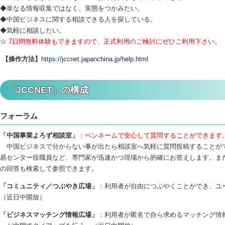
◆単なる情報収集ではなく、実態をつかみたい。
◆中国ビジネスに関する相談できる人を探している。
◆気軽に相談したい。
☆
7日間無料体験もできますので、正式利用のご検討にぜひご利用下さい。
【操作方法】
https://jccnet.japanchina.jp/help.html
「JCCNET」の構成
フォーラム
「中国事業よろず相談室」
：
ペンネームで安心して質問することができます
中国ビジネスで分からない事が出たら相談室へ気軽に質問投稿することが
易センター役職員など、専門家が迅速かつ現場から的確にお答えします。ま
の回答も検索して参照できます。
「コミュニティ／つぶやき広場」
：利用者が自由につぶやくことができ、ユ
（近日中開放）
「ビジネスマッチング情報広場」
：利用者が匿名で自ら求めるマッチング情