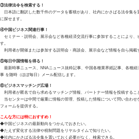
③法律法令を検索する！
日本語に翻訳した数千件のデータを蓄積があり、社内にかさばる法令集を
に探せます。
④中国ビジネス関連行事！
セミナー・説明会、展示会など各種経済交流行事に参加することにより、
す。
利用者が開催または参加する説明会・商談会、展示会など情報を自ら掲載
⑤毎日中国情報を得る！
最新時事ニュース、NNAニュース抜粋記事、中国各種業界紙記事、各種経
事 を随時（ほぼ毎日）メール配信します。
⑥ビジネスマッチング広場！
利用者が匿名で自ら求めるマッチング情報、パートナー情報を投稿するこ
当センターは中間で厳重に情報の管理、投稿した情報について問い合わせ
フォームを提供する。
こんな方には特におすすめ！
◆中国ビジネスの最新動向をつかんでおきたい。
◆たえず変化する法律や税制問題をリヤルタイムで知りたい。
◆社内にかさばる法令集を置いておく必要がなく、検索できる。