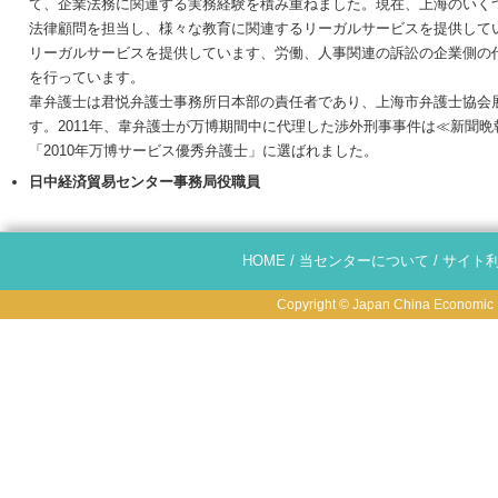
て、企業法務に関連する実務経験を積み重ねました。現在、上海のいく
法律顧問を担当し、様々な教育に関連するリーガルサービスを提供して
リーガルサービスを提供しています、労働、人事関連の訴訟の企業側の
を行っています。
韋弁護士は君悦弁護士事務所日本部の責任者であり、上海市弁護士協会
す。2011年、韋弁護士が万博期間中に代理した渉外刑事事件は≪新聞
「2010年万博サービス優秀弁護士」に選ばれました。
日中経済貿易センター事務局役職員
HOME
/
当センターについて
/
サイト
Copyright © Japan China Economic R