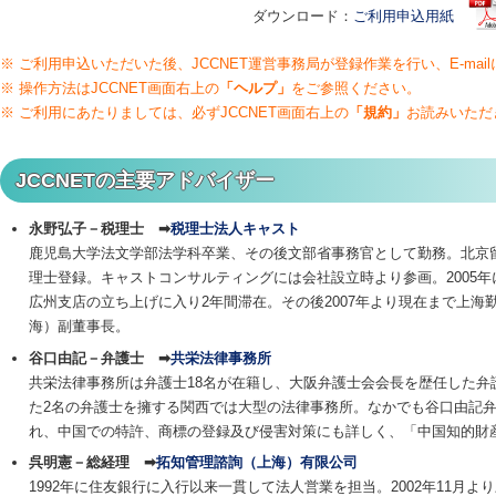
ダウンロード：
ご利用申込用紙
※ ご利用申込いただいた後、JCCNET運営事務局が登録作業を行い、E-ma
※ 操作方法はJCCNET画面右上の
「ヘルプ」
をご参照ください。
※ ご利用にあたりましては、必ずJCCNET画面右上の
「規約」
お読みいただ
JCCNETの主要アドバイザー
永野弘子－
税理士 ➡
税理士法人キャスト
鹿児島大学法文学部法学科卒業、その後文部省事務官として勤務。北京
理士登録。キャストコンサルティングには会社設立時より参画。2005
広州支店の立ち上げに入り2年間滞在。その後2007年より現在まで上
海）副董事長。
谷口由記
－弁護士 ➡
共栄法律事務所
共栄法律事務所は弁護士18名が在籍し、大阪弁護士会会長を歴任した弁
た2名の弁護士を擁する関西では大型の法律事務所。なかでも谷口由記
れ、中国での特許、商標の登録及び侵害対策にも詳しく、「中国知的財
呉明憲
－総経理 ➡
拓知管理諮詢（上海）有限公司
1992年に住友銀行に入行以来一貫して法人営業を担当。2002年11月