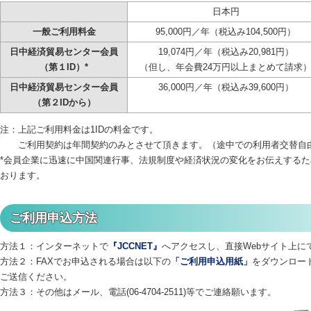
日本円
一般ご利用料金
95,000円／年（税込み104,500円）
日中経済貿易センター会員
19,074円／年（税込み20,981円）
（第１ID）*
（但し、年会費24万円以上まとめて請求
日中経済貿易センター会員
36,000円／年（税込み39,600円）
（第２IDから）
注：上記ご利用料金は1IDの料金です。
ご利用契約は年間契約のみとさせて頂きます。（途中での利用者交替自
*会員企業に迅速に中国関連行事、法規制度や経済状況の変化をお伝えするた
おります。
ご利用申込方法
方法１：インターネットで
『JCCNET』
へアクセスし、直接Webサイト上に
方法２：FAXでお申込される場合は以下の
「ご利用申込用紙」
をダウンロードご
ご送信ください。
方法３：その他はメール、電話(06-4704-2511)等でご連絡願います。