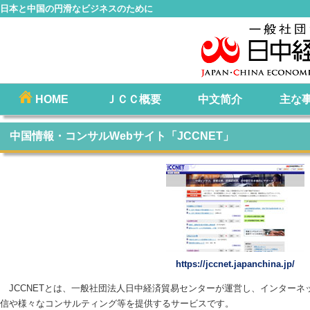
日本と中国の円滑なビジネスのために
コ
HOME
ＪＣＣ概要
中文简介
主な
メインメニュー
ン
テ
中国情報・コンサルWebサイト「JCCNET」
ン
ツ
へ
移
動
https://jccnet.japanchina.jp/
JCCNETとは、一般社団法人日中経済貿易センターが運営し、インターネ
信や様々なコンサルティング等を提供するサービスです。