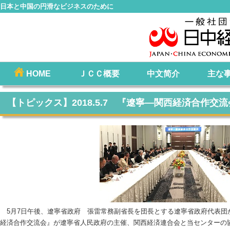
日本と中国の円滑なビジネスのために
コ
HOME
ＪＣＣ概要
中文简介
主な
メインメニュー
ン
テ
【トピックス】2018.5.7 『遼寧―関西経済合作交
ン
ツ
へ
移
動
5月7日午後、遼寧省政府 張雷常務副省長を団長とする遼寧省政府代表団
経済合作交流会』が遼寧省人民政府の主催、関西経済連合会と当センターの