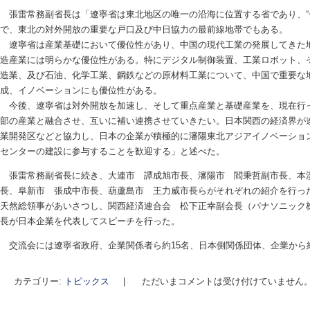
張雷常務副省長は「遼寧省は東北地区の唯一の沿海に位置する省であり、“
で、東北の対外開放の重要な戸口及び中日協力の最前線地帯でもある。
遼寧省は産業基礎において優位性があり、中国の現代工業の発展してきた
造産業には明らかな優位性がある。特にデジタル制御装置、工業ロボット、
造業、及び石油、化学工業、鋼鉄などの原材料工業について、中国で重要な
成、イノベーションにも優位性がある。
今後、遼寧省は対外開放を加速し、そして重点産業と基礎産業を、現在行
部の産業と融合させ、互いに補い連携させていきたい。日本関西の経済界が
業開発区などと協力し、日本の企業が積極的に瀋陽東北アジアイノベーショ
センターの建設に参与することを歓迎する」と述べた。
張雷常務副省長に続き、大連市 譚成旭市長、瀋陽市 閻秉哲副市長、本
長、阜新市 張成中市長、葫蘆島市 王力威市長らがそれぞれの紹介を行っ
天然総領事があいさつし、関西経済連合会 松下正幸副会長（パナソニック
長が日本企業を代表してスピーチを行った。
交流会には遼寧省政府、企業関係者ら約15名、日本側関係団体、企業から約
カテゴリー:
トピックス
|
ただいまコメントは受け付けていません