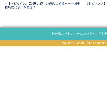
«
【トピックス】2018.3.23 赴任のご挨拶ーー中国事
【トピックス】2
務所総代表 岡野涼子
投稿ナビゲーション
HOME
/
当センターについて
/
サイト
Copyright © Japan China Economic R