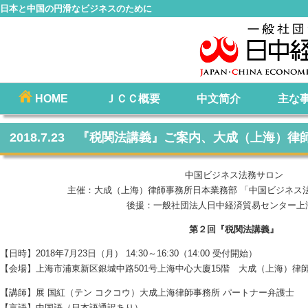
日本と中国の円滑なビジネスのために
コ
HOME
ＪＣＣ概要
中文简介
主な
メインメニュー
ン
テ
2018.7.23 『税関法講義』ご案内、大成（上海）律
ン
ツ
中国ビジネス法務サロン
へ
主催：大成（上海）律師事務所日本業務部 「中国ビジネス
移
後援：一般社団法人日中経済貿易センター上
動
第２回『税関法講義』
【日時】2018年7月23日（月） 14:30～16:30（14:00 受付開始）
【会場】上海市浦東新区銀城中路501号上海中心大廈15階 大成（上海）律
【講師】展 国紅（テン コクコウ）大成上海律師事務所 パートナー弁護士
【言語】中国語（日本語通訳あり）