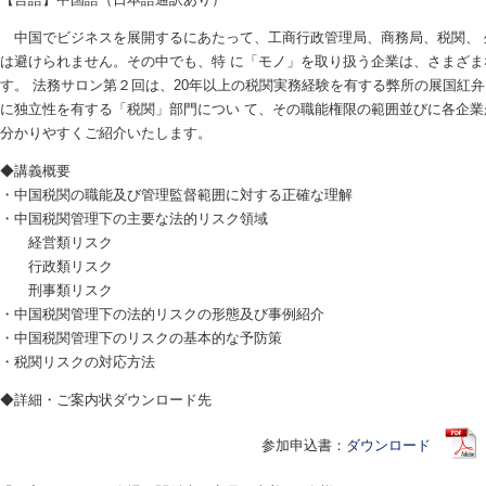
中国でビジネスを展開するにあたって、工商行政管理局、商務局、税関、 
は避けられません。その中でも、特 に「モノ」を取り扱う企業は、さまざま
す。 法務サロン第２回は、20年以上の税関実務経験を有する弊所の展国紅弁
に独立性を有する「税関」部門につい て、その職能権限の範囲並びに各企
分かりやすくご紹介いたします。
◆講義概要
・中国税関の職能及び管理監督範囲に対する正確な理解
・中国税関管理下の主要な法的リスク領域
経営類リスク
行政類リスク
刑事類リスク
・中国税関管理下の法的リスクの形態及び事例紹介
・中国税関管理下のリスクの基本的な予防策
・税関リスクの対応方法
◆詳細・ご案内状ダウンロード先
参加申込書：
ダウンロード