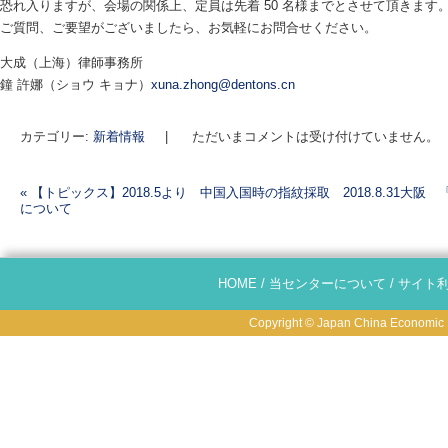
恐れ入りますが、会場の関係上、定員は先着 50 名様までとさせて頂きます
ご質問、ご要望がございましたら、お気軽にお問合せください。
大成（上海）律師事務所
鐘 許娜（ショウ キョナ）
xuna.zhong@dentons.cn
カテゴリー:
新着情報
|
ただいまコメントは受け付けていません。
«
【トピックス】2018.5より 中国入国時の指紋採取
2018.8.31
について
投稿ナビゲーション
HOME
/
当センターについて
/
サイト
Copyright © Japan China Economic R