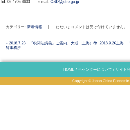
Tel: 06-4705-8603 E-mail:
OSD@jetro.go.jp
カテゴリー:
新着情報
|
ただいまコメントは受け付けていません。
«
2018.7.23 『税関法講義』ご案内、大成（上海）律
2018.9.26
師事務所
投稿ナビゲーション
HOME
/
当センターについて
/
サイト
Copyright © Japan China Economic R