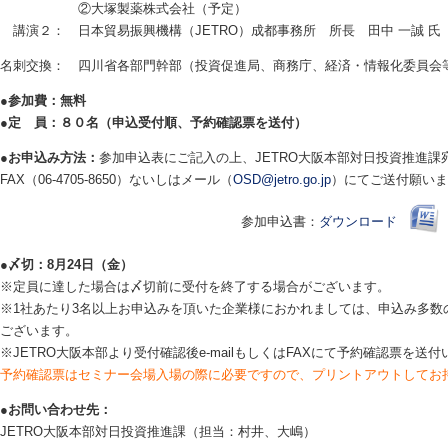
②大塚製薬株式会社（予定）
講演２： 日本貿易振興機構（JETRO）成都事務所 所長 田中 一誠 氏
名刺交換： 四川省各部門幹部（投資促進局、商務庁、経済・情報化委員会
●参加費：無料
●定 員：８０名（申込受付順、予約確認票を送付）
●お申込み方法：
参加申込表にご記入の上、JETRO大阪本部対日投資推進課
FAX（06-4705-8650）ないしはメール（
OSD@jetro.go.jp
）にてご送付願いま
参加申込書：
ダウンロード
●〆切：8月24日（金）
※定員に達した場合は〆切前に受付を終了する場合がございます。
※1社あたり3名以上お申込みを頂いた企業様におかれましては、申込み多数
ございます。
※JETRO大阪本部より受付確認後e-mailもしくはFAXにて予約確認票を送
予約確認票はセミナー会場入場の際に必要ですので、プリントアウトしてお
●お問い合わせ先：
JETRO大阪本部対日投資推進課（担当：村井、大嶋）