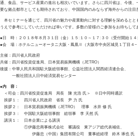
通、食品、サービス産業の進出も相次いでいます。さらに四川省は、今後、
要な拠点都市としても期待されており、中国国内のみならず海外からの注目
本セミナーを通じて、四川省の魅力や産業動向に対する理解を深めるとと
うえで参考にしていただければ幸いです。多数の皆様のご参加をお待ちして
●日 時：２０１８年８月３１日（金）１５:１０～１７:３０（受付開始１４
●会 場：ホテルニューオータニ大阪・鳳凰Ⅱ（大阪市中央区城見１丁目４−
主催：四川省人民政府
共催：四川省投資促進局、日本貿易振興機構（JETRO）
後援：中華人民共和国駐大阪総領事館、公益社団法人関西経済連合会、
一般社団法人日中経済貿易センター
●内 容：
＜司会：四川省投資促進局 局長 陳 光浩 氏＞ ※日中同時通訳
挨拶１： 四川省人民政府 省長 尹 力 氏
挨拶２： 日本貿易振興機構（JETRO） 理事 水井 修 氏
挨拶３： 中国駐大阪総領事館 総領事 李 天然 氏
講演１： 日本企業による講演
①伊藤忠商事株式会社 審議役 東アジア総代表補佐、
伊藤忠（中国）集団有限公司 董事総経理 鈴木 琢也 氏