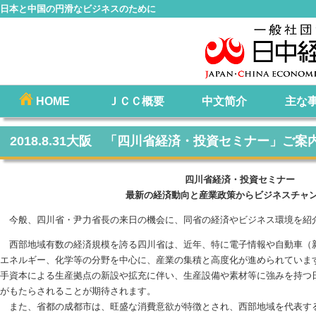
日本と中国の円滑なビジネスのために
コ
HOME
ＪＣＣ概要
中文简介
主な
メインメニュー
ン
テ
2018.8.31大阪 「四川省経済・投資セミナー」ご案
ン
ツ
四川省経済・投資セミナー
へ
最新の経済動向と産業政策からビジネスチャ
移
今般、四川省・尹力省長の来日の機会に、同省の経済やビジネス環境を紹
動
西部地域有数の経済規模を誇る四川省は、近年、特に電子情報や自動車（
エネルギー、化学等の分野を中心に、産業の集積と高度化が進められていま
手資本による生産拠点の新設や拡充に伴い、生産設備や素材等に強みを持つ
がもたらされることが期待されます。
また、省都の成都市は、旺盛な消費意欲が特徴とされ、西部地域を代表す