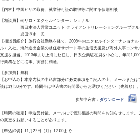
【内容】中国ビザの取得、就業許可証の取得等に関する個別相談
【相談員】㈱リロ・エクセルインターナショナル
西日本法人営業ユニット クライアントリレーショングループグル
岩田淳史 氏
【相談員紹介】旅行会社勤務を経て、2008年㈱エクセルインターナショナ
ル）入社。海外進出企業の赴任者サポート等の生活支援及び海外人事コンサ
支援を担当。2013年より上海に赴任し、日系企業駐在員を中心に、年間1,0
行業務などに従事、実務に精通。
【参加費】無料
【お申込み】本案内状の申込書部分に必要事項をご記入の上、メールまたは
談は1社30分です。時間帯は申込書の時間帯からお選びください（先着順）
参加申込書：
ダウンロード
【時間の確定】申込受付後、メールにて個別相談の時間をお知らせします。
の変更をお願いすることがあります。
【申込締切】11月27日（月）12:00まで