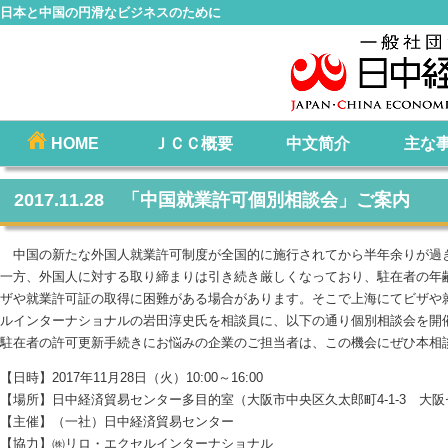
日本と中国の円滑なビジネスのために
コ
HOME
ＪＣＣ概要
中文简介
主な
メインメニュー
ン
テ
2017.11.28 「中国就業許可個別相談会」ご案内
ン
ツ
中国の新たな外国人就業許可制度が全国的に施行されてから半年余りが過
へ
一方、外国人に対する取り締まりは引き続き厳しくなっており、駐在者の年
移
ザや就業許可証の取得に困難がある場合があります。そこで上海にてビザや
動
ルインターナショナルの岩田淳史氏を相談員に、以下の通り個別相談会を開
駐在者の許可更新手続きにお悩みの企業のご担当者は、この機会にぜひ本相
【日時】2017年11月28日（火）10:00～16:00
【場所】日中経済貿易センター多目的室（大阪市中央区久太郎町4-1-3 大阪
【主催】（一社）日中経済貿易センター
【協力】㈱リロ・エクセルインターナショナル