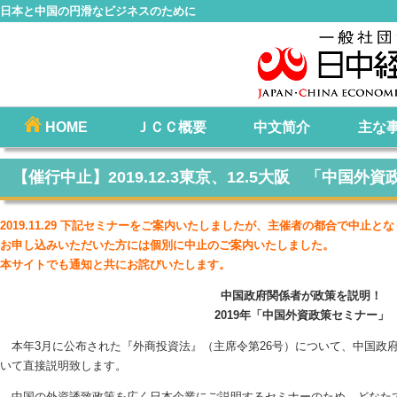
日本と中国の円滑なビジネスのために
コ
HOME
ＪＣＣ概要
中文简介
主な
メインメニュー
ン
テ
【催行中止】2019.12.3東京、12.5大阪 「中国
ン
ツ
2019.11.29 下記セミナーをご案内いたしましたが、主催者の都合で中止と
へ
お申し込みいただいた方には個別に中止のご案内いたしました。
移
本サイトでも通知と共にお詫びいたします。
動
中国政府関係者が政策を説明！
2019年「中国外資政策セミナー」
本年3月に公布された『外商投資法』（主席令第26号）について、中国政
いて直接説明致します。
中国の外資誘致政策を広く日本企業にご説明するセミナーのため、どなたで