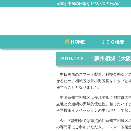
日本と中国の円滑なビジネスのために
コ
HOME
ＪＣＣ概要
メインメニュー
ン
テ
2019.12.2 「蘇州相城
ン
ツ
中日両国のスマート製造、科技金融などの
へ
せるため、相城区は朱小海区長をトップと
移
催することとなりました。
動
中国蘇州市相城区は長江デルタ都市群の中
立地と交通網の天然的優位性、整ったハイ
科学技術イノベーションの中心地として勢
今回の説明会では重点的に蘇州市相城区の
の専門家にご参加いただき、「スマート製