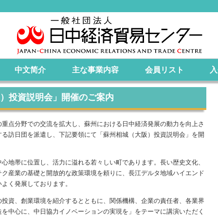
中文简介
主な事業内容
会員リスト
入
（大阪）投資説明会」開催のご案内
重点分野での交流を拡大し、蘇州における日中経済発展の動力を向上さ
する訪日団を派遣し、下記要領にて「蘇州相城（大阪）投資説明会」を開
心地帯に位置し、活力に溢れる若々しい町であります。長い歴史文化、
テク産業の基礎と開放的な政策環境を頼りに、長江デルタ地域ハイエンド
いよく発展しております。
投資、創業環境を紹介するとともに、関係機構、企業の責任者、各業界
造を中心に、中日協力イノベーションの実現を」をテーマに講演いただく