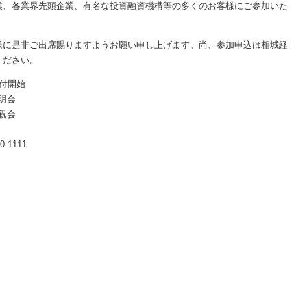
業、各業界先頭企業、有名な投資融資機構等の多くのお客様にご参加いた
に是非ご出席賜りますようお願い申し上げます。尚、参加申込は相城経
ください。
受付開始
会
会
-1111