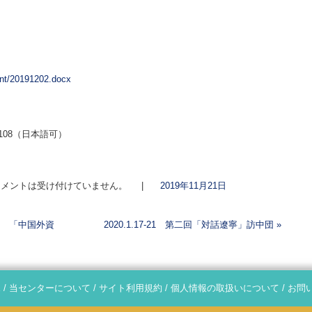
ent/20191202.docx
731108（日本語可）
メントは受け付けていません。
|
2019年11月21日
大阪 「中国外資
2020.1.17-21 第二回「対話遼寧」訪中団
»
E
/
当センターについて
/
サイト利用規約
/
個人情報の取扱いについて
/
お問