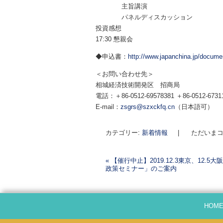
主旨講演
パネルディスカッション
投資感想
17:30 懇親会
◆申込書：
http://www.japanchina.jp/docum
＜お問い合わせ先＞
相城経済技術開発区 招商局
電話：＋86-0512-69578381 ＋86-0512-6
E-mail：
zsgrs@szxckfq.cn
（日本語可）
カテゴリー:
新着情報
|
ただいまコ
«
【催行中止】2019.12.3東京、12.5
政策セミナー」のご案内
投稿ナビゲーション
HOM