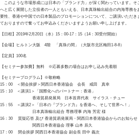
このような市場形成には日本の「ブランド力」が深く関わっています。そ
へと広く展開した立役者の一人ともいえる、日本真珠輸出組合の内海専務を
要性、香港や中国での日本製品のプロモーションについて、ご講演いただき
ておりますので奮ってお申込みくださいますようお願い申し上げます。
【日程】2019年2月20日（水）15：00-17：15（14：30受付開始）
【会場】ヒルトン大阪 4階 「真珠の間」（大阪市北区梅田1-8-8）
【定員】100名
【セミナー参加費】無料 ※応募多数の場合はお申し込み先着順
【セミナープログラム】※敬称略
15：00 ＜開会挨拶＞関西日本香港協会 会長 戒田 真幸
15：10 ＜講演1＞「国際化へのパートナー：香港」
香港貿易発展局 日本首席代表 サイラス・チュー
15：55 ＜講演2＞「日本の『ブランド力』を香港へ、そして世界へ！」
日本真珠輸出組合 専務理事 内海 芳宏 様
16：30 質疑応答 及び 香港貿易発展局・関西日本香港協会からのお知らせ
関西日本香港協会 理事 山本 辰久
17：00 閉会挨拶 関西日本香港協会 副会長 田中 義次