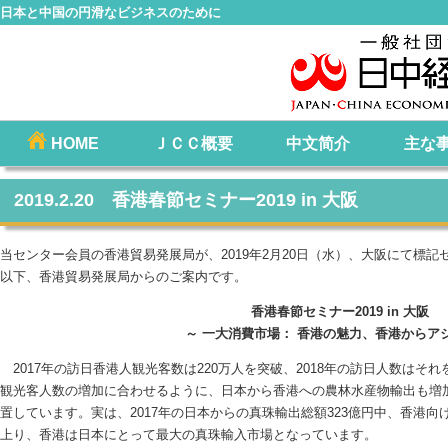
日本と中国の円滑なビジネスのために
コ
HOME
ＪＣＣ概要
中文简介
主な
メインメニュー
ン
テ
2019.2.20 香港春節セミナー2019 in 大阪
ン
ツ
当センター会員の香港貿易発展局が、2019年2月20日（水）、大阪にて標
へ
以下、香港貿易発展局からのご案内です。
移
香港春節セミナー2019 in 大阪
動
～ 一大消費市場： 香港の魅力、香港からアジ
2017年の訪日香港人観光客数は220万人を突破、2018年の訪日人数はそ
観光客人数の増加に合わせるように、日本から香港への農林水産物輸出も増
置しています。実は、2017年の日本からの真珠輸出総額323億円中、香港向け
上り、香港は日本にとって最大の真珠輸入市場となっています。