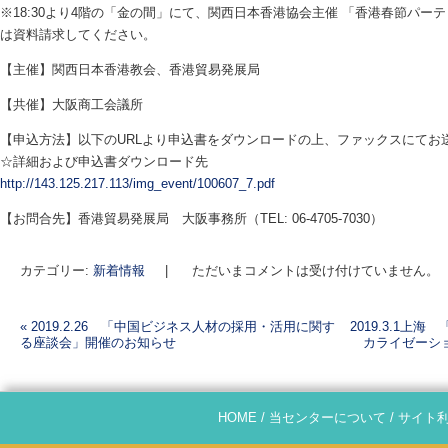
※18:30より4階の「金の間」にて、関西日本香港協会主催 「香港春節パ
は資料請求してください。
【主催】関西日本香港教会、香港貿易発展局
【共催】大阪商工会議所
【申込方法】以下のURLより申込書をダウンロードの上、ファックスにてお
☆詳細および申込書ダウンロード先
http://143.125.217.113/img_event/100607_7.pdf
【お問合先】香港貿易発展局 大阪事務所（TEL: 06-4705-7030）
カテゴリー:
新着情報
|
ただいまコメントは受け付けていません。
«
2019.2.26 「中国ビジネス人材の採用・活用に関す
2019.3.1
る座談会」開催のお知らせ
カライゼーシ
投稿ナビゲーション
HOME
/
当センターについて
/
サイト