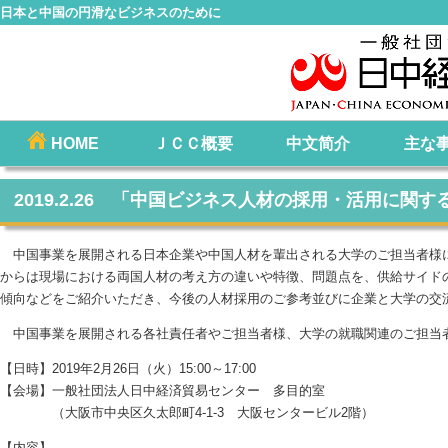
日本と中国の円滑なビジネスのために
コ
HOME
ＪＣＣ概要
中文简介
主な
メインメニュー
ン
テ
2019.2.26 「中国ビジネス人材の採用・活用に関
ン
ツ
中国事業を展開される日本企業や中国人材を輩出される大学のご担当者様
へ
からは現場における両国人材の考え方の違いや特徴、問題点を、供給サイド
移
傾向などをご紹介いただき、今後の人材採用のご参考並びに企業と大学の交
動
中国事業を展開される各社責任者やご担当者様、大学の就職関連のご担当
【日時】2019年2月26日（火）15:00～17:00
【会場】一般社団法人日中経済貿易センター 多目的室
（大阪市中央区久太郎町4-1-3 大阪センタービル2階）
【内容】