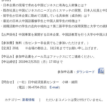
・日本企業の現場で求める中国ビジネスに有為な人材像とは？
・既存社員と中国ビジネスのニーズとのミスマッチの実態、日本人社員と中
・留学生が日本企業に勤めて活躍している具体例（成功例）は？
・最近の日本人中国語履修学生と中国人留学生の特徴は？
・就職活動中の学生の志向や傾向は？第二新卒学生の採用実態と大学での就職支
【お声掛先】中国事業を展開する日本企業、中国語教育を行う大学や中国人
【参加費】無料（当センター非会員でもご参加いただけます。）
【定員】20名 ※会場の都合上、1社2名まででお願い申し上げます。
【申込み】参加申込書をメール又はファックスにてご連絡ください。
【申込締切】2019年2月25日（月）17:00まで
参加申込書：
ダウンロード
【問合せ】（一社）日中経済貿易センター 小林・細田
（電話：06-4704-2511
E-mail
）
カテゴリー:
新着情報
|
ただいまコメントは受け付けていません。