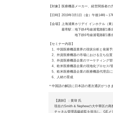
【対象】医療機器メーカー、経営関係者の
【日時】2019年3月1日（金）午後14時～17
【会場】上海浦東ホリデイ インホテル（東方
最寄駅：地下鉄4号線浦電路駅1番出
地下鉄6号線浦電路駅1番出口か
【セミナー内容】
1、中国医療機器業界の現状分析と発展予
2、外資医療機器の市場における立ち位置
3、外資医療機器企業のマーケティング管
4、欧米医療機器企業の現地化プロセス/
5、欧米医療機器企業の医療機器代理店に
6、人材の育成
＊中国語の解説に日本語の逐次通訳がつき
【講師】：黄瑋 氏
現在のSmith & Nephewの大中華区の
チャネル管理高級総監を担当し、GEメ