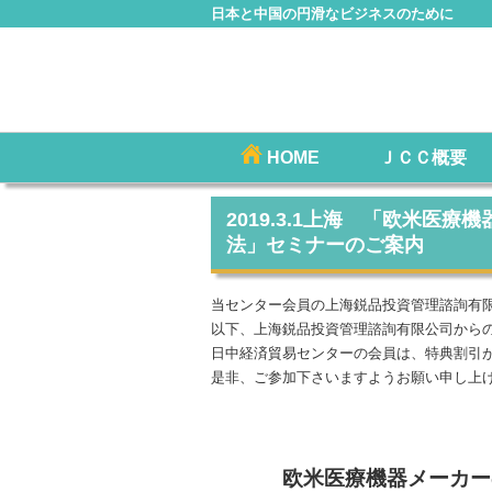
日本と中国の円滑なビジネスのために
コ
HOME
ＪＣＣ概要
メインメニュー
ン
テ
2019.3.1上海 「欧米
ン
法」セミナーのご案内
ツ
へ
当センター会員の上海鋭品投資管理諮詢有限
移
以下、上海鋭品投資管理諮詢有限公司から
動
日中経済貿易センターの会員は、特典割引
是非、ご参加下さいますようお願い申し上
欧米医療機器メーカー