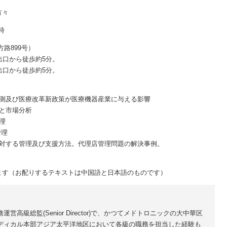
方々
時
路899号）
口から徒歩約5分。
ら徒歩約5分。
測及び医療改革新政策が医療機器産業に与える影響
と市場分析
理
管理
対する管理及び支援方法。代理店管理問題の解決事例。
ます（お配りするテキストは中国語と日本語のものです）
商務運営高級総監(Senior Director)で、かつてメドトロニックの大中華区
ディカル本部アジア太平洋地区において各級の職務を担当した経験も