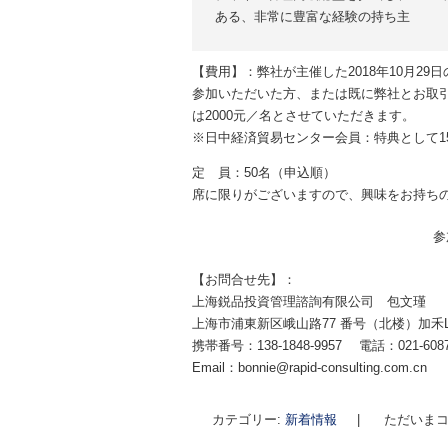
ある、非常に豊富な経験の持ち主
【費用】：弊社が主催した2018年10月2
参加いただいた方、または既に弊社とお取引
は2000元／名とさせていただきます。
※日中経済貿易センター会員：特典として15
定 員：50名（申込順）
席に限りがございますので、興味をお持ち
参
【お問合せ先】：
上海鋭品投資管理諮詢有限公司 包文瑾
上海市浦東新区峨山路77 番号（北楼）加禾Loft
携帯番号：138-1848-9957 電話：021-6087
Email：bonnie@rapid-consulting.com.cn
カテゴリー:
新着情報
|
ただいまコ