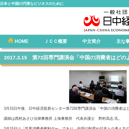
日本と中国の円滑なビジネスのために
コ
HOME
ＪＣＣ概要
中文简介
主な
メインメニュー
ン
テ
2017.3.15 第72回専門講演会「中国の消費者は
ン
ツ
へ
移
動
3月15日午後、日中経済貿易センター第72回専門講演会「中国の消費者は
講師は西村あさひ法律事務所 上海事務所 代表弁護士 野村高志 氏。
3月15日は「世界消費者権利デー」であり、中国の制度や日本との考え方