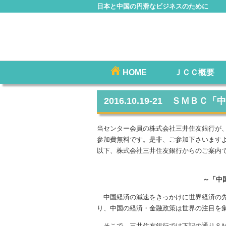
日本と中国の円滑なビジネスのために
コ
HOME
ＪＣＣ概要
メインメニュー
ン
テ
2016.10.19-21 ＳＭＢ
ン
ツ
当センター会員の株式会社三井住友銀行が、10
へ
参加費無料です。是非、ご参加下さいます
移
以下、株式会社三井住友銀行からのご案内
動
～「中
中国経済の減速をきっかけに世界経済の先
り、中国の経済・金融政策は世界の注目を
そこで、三井住友銀行では下記の通りＳＭ