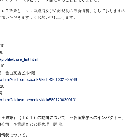
ｏＴ政策と、マクロ経済及び金融規制の最新情勢、としておりますの
参加いただきますようお願い申し上げます。
：10
ル
profile/base_list.html
10
金山支店ビル5階
ndex.htm?cid=smbcbank&kid=4301002700749
：10
堂
ndex.htm?cid=smbcbank&kid=5801290300101
ト＋政策』（ＩｏＴ）の動向について ～各産業界へのインパクト～」
 企業調査部部長代理 関 龍一
新情勢について」