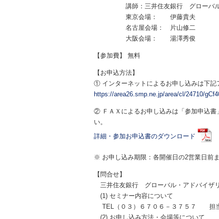
講師：三井住友銀行 グローバル・
東京会場： 伊藤貴夫
名古屋会場： 片山修二
大阪会場： 湯澤秀俊
【参加費】 無料
【お申込方法】
① インターネットによるお申し込みは下記
https://area26.smp.ne.jp/area/cl/24710/gC
② ＦＡＸによるお申し込みは「参加申込
い。
詳細・参加お申込書のダウンロード
※ お申し込み期限：各開催日の2営業日前
【問合せ】
三井住友銀行 グローバル・アドバイザ
(1) セミナー内容について
TEL（０３）６７０６－３７５７ 担
(2) お申し込み方法・会場等について