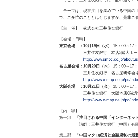
テーマは、現在注目を集めている中国のＩ
で、ご多忙のこととは存じますが、是非ご
【主 催】 株式会社三井住友銀行
【会場・日時】
東京会場 ：10月19日（水）
15：00～17
三井住友銀行 本店3階大ホー
http://www.smbc.co.jp/aboutus/
名古屋会場：10月20日（木）
15：00～17：
三井住友銀行 名古屋研修会場 
http://www.e-map.ne.jp/pc/i
大阪会場 ：10月21日（金）
15：00～17
三井住友銀行 大阪本店6階講
http://www.e-map.ne.jp/pc/i
【内 容】
第一部
「注目される中国『インターネッ
講師：三井住友銀行（中国）有限公司
第二部
「中国マクロ経済と金融規制の最