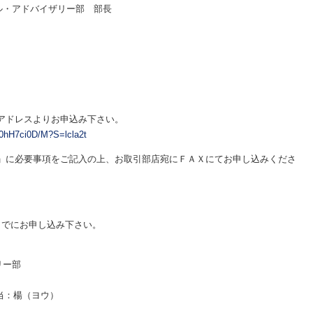
アドバイザリー部 部長
アドレスよりお申込み下さい。
f40hH7ci0D/M?S=lcla2t
書」に必要事項をご記入の上、お取引部店宛にＦＡＸにてお申し込みくださ
までにお申し込み下さい。
リー部
当：楊（ヨウ）