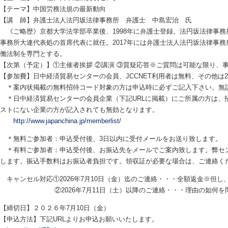
【テーマ】中国労務法規の最新動向
【講 師】弁護士法人法円坂法律事務所 弁護士 中島宏治 氏
《ご略歴》京都大学法学部卒業後、1998年に弁護士登録。法円坂法律事務所
事務所大連代表処の首席代表に就任。2017年には弁護士法人法円坂法律事
働法制を専門とする。
【次第（予定）】①主催者挨拶 ②講演 ③質疑応答※ご質問は可能な限り、
【参加費】日中経済貿易センターの会員、JCCNET利用者は無料、その他は2,
＊案内状掲載の無料招待コード対象の方は申込時に必ずご記入下さい。無
＊日中経済貿易センターの会員企業（下記URLに掲載）にご所属の方は、招
ストにない企業の方が記入されても無効となります。
http://www.japanchina.jp/memberlist/
＊無料ご参加者：申込受付後、3日以内に受付メールをお送り致します。
＊有料ご参加者：申込受付後、お振込先をメールでご案内致します。弊セン
します。振込手数料はお振込者負担です。領収証が必要な場合は、ご連絡く
キャンセル対応①2026年7月10日（金）迄のご連絡・・・全額返金※但し
②2026年7月11日（土）以降のご連絡・・・理由の如何を問
【締切日】２０２６年7月10日（金
【申込方法】下記URLよりお申込お願いいたします。