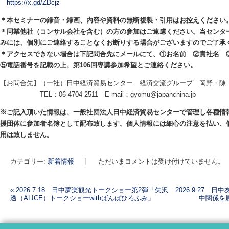
https://x.gd/ZDcjz
＊本セミナーの録音・録画、内容や資料の無断複製・引用はお控えください
＊同業他社（コンサル会社を含む）の方の参加はご遠慮ください。当センタ
みには、個別にご連絡することなくお断りする場合がございますのでご了承
＊アクセスできない場合は下記問合先にメールにて、①お名前 ②貴社名
⑤電話番号を記載の上、第106回専講参加希望とご連絡ください。
【お問合先】（一社）日中経済貿易センター 経済交流グループ 岡野・陳
TEL：06-4704-2511 E-mail：gyomu@japanchina.jp
※ご記入頂いた情報は、一般社団法人日中経済貿易センターで管理し各種情
援団体に参加者名簿として配布致します。個人情報には細心の注意を払い、
用は致しません。
カテゴリー:
新着情報
|
ただいまコメントは受け付けていません。
«
2026.7.18 日中夢楽観光トークショー第2弾「矢沢
2026.9.27
透（ALICE）トークショーwithばんばひろふみ」
中関係を
投稿ナビゲーション