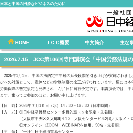
日本と中国の円滑なビジネスのために
コ
HOME
ＪＣＣ概要
中文简介
主な
メインメニュー
ン
テ
2026.7.15 JCC第106回専門講演会「中国労務法
ン
ツ
2025年1月1日、中国の法的定年年齢の延長段階的引き上げが実施されま
へ
少への対策として、産休などの労務制度の改正が行われています。更には本
移
労働保障の暫定規定も発表され、7月1日に施行予定です。本講演会では、中
動
ます。奮ってご参加のほど、お願い申し上げます。
【日 時】2026年７月1５日（水）14：30～16：30（日本時間）
【方 式】①日中経済貿易センター多目的室（５名限定・先着順）
（大阪市中央区久太郎町4-1-3 大阪センタービル2階／大阪メトロ
②オンライン（ZOOM WEBINARを使用、50名・先着順）
【主 催】（一社）日中経済貿易センター