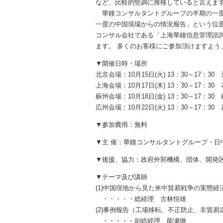
など、比較的堅調に推移していると言えま
華鐘コンサルタントグループの半期の一度
一度の中国現場からの情況報告」という位置
コンサル会社である「上海華鐘信息管理諮詢
ます。 多くのお客様にご参加頂けますよう
▼開催日時・場所
北京会場：10月15日(火) 13：30～17：3
上海会場：10月17日(木) 13：30～17：3
蘇州会場：10月18日(金) 13：30～17：
広州会場：10月22日(火) 13：30～17：
▼参加費用：無料
▼主 催：華鐘コンサルタントグループ・日
▼後援、協力：政府外郭機構、団体、開発
▼テーマ及び講師
(1)中国現地から見た米中貿易戦争の実態経
・・・・・総経理 古林恒雄
(2)事例報告（工場移転、不正防止、非貿
・・・・・副総経理 能瀬徹