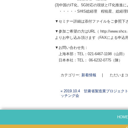
(3)中国のIT化、5G対応の現状とIT化推進
・・・・・SHIS総経理 程暁星、総経理
▼セミナー詳細は添付ファイルをご参照下
▼参加ご希望の方はURL（ http://www.shcs.com
よりお申し込み頂けます（FAXによる申込
▼お問い合わせ先：
上海本部：TEL：021-6467-1198（山田）
日本本社：TEL： 06-6232-0775（陳）
カテゴリー:
新着情報
|
ただいまコ
«
2019.10.4 甘粛省製造業プロジェ
ッチング会
投稿ナビゲーション
HOM