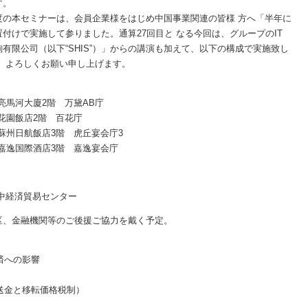
す。
の本セミナーは、会員企業様をはじめ中国事業関連の皆様 方へ「半年に
付けで実施して参りました。通算27回目と なる今回は、グループのIT
有限公司（以下“SHIS”）」からの講演も加えて、以下の構成で実施致し
、よろしくお願い申し上げます。
0 亮馬河大廈2階 万黛AB庁
0 花園飯店2階 百花庁
30 蘇州日航飯店3階 虎丘宴会庁3
30 嘉逸国際酒店3階 嘉逸宴会庁
中経済貿易センター
区、金融機関等のご後援ご協力を戴く予定。
済への影響
易送金と移転価格税制）