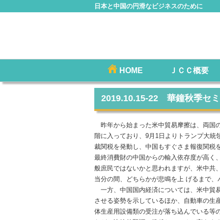
日本と中国の円滑なビジネスのために
コ
HOME
ＪＣＣ概要
メインメニュー
ン
テ
2019.10.15-22 華鐘秋
ン
ツ
昨年から始まった米中貿易摩擦は、両国の
へ
階に入っており、9月1日よりトランプ大統領が
移
裁関税を発動し、中国もすぐさま報復関税
動
最終消費財の中国からの輸入依存度が高く
般庶民ではないかと思われますが、米中共
当分の間、どちらかが悲鳴を上 げるまで、
一方、中国国内経済については、米中貿易
させる姿勢を示しているほか、自動車の生
体生産用設備類の受注が落ち込んでいる等の