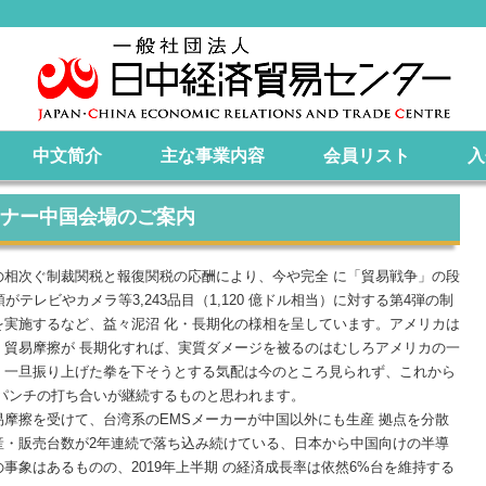
中文简介
主な事業内容
会員リスト
入
季セミナー中国会場のご案内
相次ぐ制裁関税と報復関税の応酬により、今や完全 に「貿易戦争」の段
テレビやカメラ等3,243品目（1,120 億ドル相当）に対する第4弾の制
を実施するなど、益々泥沼 化・長期化の様相を呈しています。アメリカは
、貿易摩擦が 長期化すれば、実質ダメージを被るのはむしろアメリカの一
、一旦振り上げた拳を下そうとする気配は今のところ見られず、これから
パンチの打ち合いが継続するものと思われます。
摩擦を受けて、台湾系のEMSメーカーが中国以外にも生産 拠点を分散
産・販売台数が2年連続で落ち込み続けている、日本から中国向けの半導
事象はあるものの、2019年上半期 の経済成長率は依然6%台を維持する