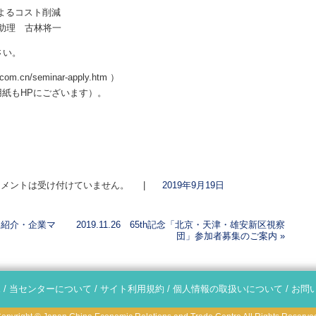
によるコスト削減
助理 古林将一
さい。
.cn/seminar-apply.htm ）
用紙もHPにございます）。
メントは受け付けていません。
|
2019年9月19日
クト紹介・企業マ
2019.11.26 65th記念「北京・天津・雄安新区視察
団」参加者募集のご案内
»
E
/
当センターについて
/
サイト利用規約
/
個人情報の取扱いについて
/
お問