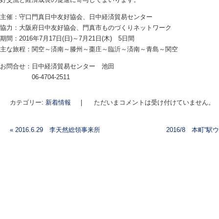
主催：守口門真日中友好協会、日中経済貿易センター
協力：大阪府日中友好協会、門真市ものづくりネットワーク
期間：2016年7月17日(日)～7月21日(木) 5日間
主な旅程：関空～済南～滕州～棗庄～臨沂～済南～青島～関空
お問合せ：日中経済貿易センター 池田
06-4704-2511
カテゴリー:
新着情報
|
ただいまコメントは受け付けていません。
«
2016.6.29 李天然総領事来所
2016/8 本町
投稿ナビゲーション