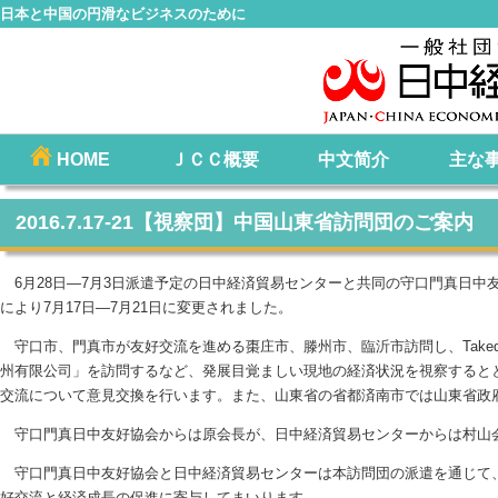
日本と中国の円滑なビジネスのために
コ
HOME
ＪＣＣ概要
中文简介
主な
メインメニュー
ン
テ
2016.7.17-21【視察団】中国山東省訪問団のご案内
ン
ツ
6月28日―7月3日派遣予定の日中経済貿易センターと共同の守口門真日中
へ
により7月17日―7月21日に変更されました。
移
守口市、門真市が友好交流を進める棗庄市、滕州市、臨沂市訪問し、Takeda
動
州有限公司」を訪問するなど、発展目覚ましい現地の経済状況を視察すると
交流について意見交換を行います。また、山東省の省都済南市では山東省政
守口門真日中友好協会からは原会長が、日中経済貿易センターからは村山
守口門真日中友好協会と日中経済貿易センターは本訪問団の派遣を通じて
好交流と経済成長の促進に寄与してまいります。