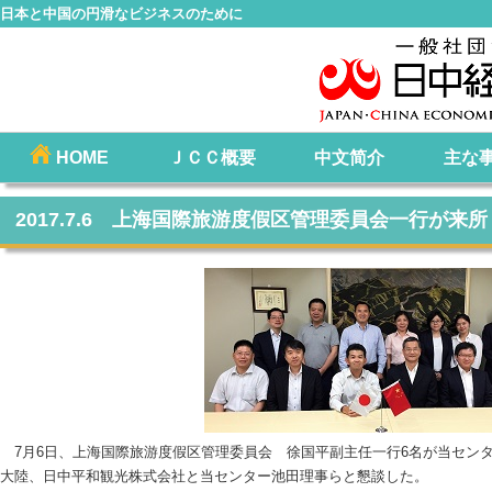
日本と中国の円滑なビジネスのために
コ
HOME
ＪＣＣ概要
中文简介
主な
メインメニュー
ン
テ
2017.7.6 上海国際旅游度假区管理委員会一行が来所
ン
ツ
へ
移
動
7月6日、上海国際旅游度假区管理委員会 徐国平副主任一行6名が当セン
大陸、日中平和観光株式会社と当センター池田理事らと懇談した。