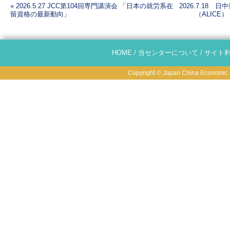
«
2026.5.27 JCC第104回専門講演会 「日本の就労系在
2026.7.18
留資格の最新動向」
（ALICE
投稿ナビゲーション
HOME
/
当センターについて
/
サイト
Copyright © Japan China Economic R