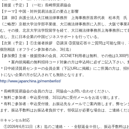
【後援（予定）】（一社）長崎県貿易協会
【テーマ】中国・対外貿易法改正の要点と影響
【講 師】弁護士法人大江橋法律事務所 上海事務所首席代表 松本亮 氏
《ご略歴》京都大学法学部卒業後、大江橋法律事務所に入所し、大阪で事業
む。その後、北京大学法学院留学を経て、大江橋法律事務所上海事務所にて首
在し、主に日本企業の中国ビジネスサポートを行っている。
【次第（予定）】①主催者挨拶 ②講演 ③質疑応答※ご質問は可能な限り
個別相談（オフライン参加者のみ、3社迄）
【参加費】主催・後援団体の会員、JCCNET利用者は無料、その他は3,300円
＊案内状掲載の無料招待コード対象の方は申込時に必ずご記入下さい。無
＊日中経済貿易センターの会員企業（下記URLに掲載）にご所属の方は、招
トにない企業の方が記入されても無効となります。
http://www.japanchina.jp/memberlist/
＊長崎県貿易協会の会員の方は、同協会へお問い合わせください。
＊無料ご参加者：申込受付後、3日以内に受付メールをお送り致します。
＊有料ご参加者：申込受付後、お振込先をメールでご案内致します。弊センタ
ます。振込手数料はお振込者負担です。領収証が必要な場合は、ご連絡くだ
※キャンセル対応
①2026年6月11日（木）迄のご連絡・・・全額返金※但し、振込手数料は