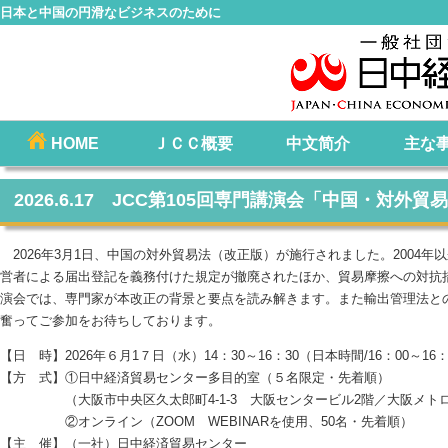
日本と中国の円滑なビジネスのために
コ
HOME
ＪＣＣ概要
中文简介
主な
メインメニュー
ン
テ
2026.6.17 JCC第105回専門講演会「中国・対
ン
ツ
2026年3月1日、中国の対外貿易法（改正版）が施行されました。2004
へ
営者による届出登記を義務付けた規定が撤廃されたほか、貿易摩擦への対抗
移
演会では、専門家が本改正の背景と要点を読み解きます。また輸出管理法と
動
奮ってご参加をお待ちしております。
【日 時】2026年６月1７日（水）14：30～16：30（日本時間/16：00～1
【方 式】①日中経済貿易センター多目的室（５名限定・先着順）
（大阪市中央区久太郎町4-1-3 大阪センタービル2階／大阪メトロ
②オンライン（ZOOM WEBINARを使用、50名・先着順）
【主 催】（一社）日中経済貿易センター