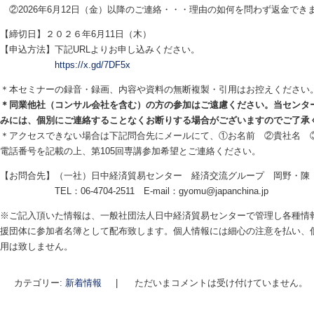
②2026年6月12日（金）以降のご連絡・・・理由の如何を問わず返金でき
【締切日】２０２６年6月11日（木
【申込方法】下記URLよりお申し込みください。
https://x.gd/7DF5x
＊本セミナーの録音・録画、内容や資料の無断複製・引用はお控えください
＊同業他社（コンサル会社を含む）の方の参加はご遠慮ください。当センタ
みには、個別にご連絡することなくお断りする場合がございますのでご了承
＊アクセスできない場合は下記問合先にメールにて、①お名前 ②貴社名 
電話番号を記載の上、第105回専講参加希望とご連絡ください。
【お問合先】（一社）日中経済貿易センター 経済交流グループ 岡野・陳
TEL：06-4704-2511 E-mail：gyomu@japanchina.jp
※ご記入頂いた情報は、一般社団法人日中経済貿易センターで管理し各種情
援団体に参加者名簿として配布致します。個人情報には細心の注意を払い、
用は致しません。
カテゴリー:
新着情報
|
ただいまコメントは受け付けていません。