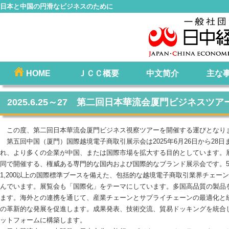
日本と中国の円滑なビジネスのために
コ
HOME
ＪＣＣ概要
中文简介
主な
メインメニュー
ン
テ
2025.6.25～27 第二回日本華流会厦門ビジネスツア
ン
ツ
この度、第二回日本華流会厦門ビジネス視察ツアーを開催する運びとなり
へ
第五回中国（厦門）国際越境電子商取引展示会は2025年6月26日から28
移
れ、より多くの企業が中国、または国際市場を拡大する目的としています。
動
同で開催する、権威ある専門的な国内および国際的なブランド展示会です。50
1,200以上の国際標準ブースを備えた、包括的な越境電子商取引業界チェー
んでいます。展覧会も「国際化」をテーマにしています。多国高品質の製品
ます。海外との連携を通じて、産業チェーンとサプライチェーンの最適化と統
の革新的な発展を促進します。成果発表、技術交流、貿易ドッキングを統合
ットフォームに構築します。