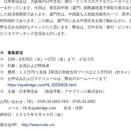
日本華流会は、大阪発の日中文化・旅行・ビジネスのアクセラレーターと
ーを行っています。今回は、第五回中国（厦門）国際越境電子商取引展示会
した経済視察団であります。厦門市は、中国最も人気観光都市の一つ、西洋
特別地区であります。この旅は、厦門市にある中国文化を肌で触れながら、
野を広める絶好なチャンスだと思います。弊会は、日中文化・旅行・ビジネ
ビジネスマッチング交流会も行います。
日本華流会会
2025年2
※ 募集要項
※ 日時：6月25日（水）〜27日（金）まで、２泊３日
※ 対象：会員および関係者
※ 費用：１２万円/１名様【華流日本館合同ブースは２３万円/社（約９㎡
※ お申込みおよびスケジュールは、弊会のホームページまで
https://ayabridge.com/HL-20250626.html
※ 主催：日本華流会 （取扱手配：アヤブリッジ株式会社）
お問い合わせ：TEL：0745-33-1601 FAX：0745-33-1602
メール：HL＠ayabridge.com 担当：伏野
締切日：２０２５年５月３０日（金）
展示会HP:
http://www.iceie.cn/