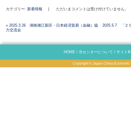
カテゴリー:
新着情報
|
ただいまコメントは受け付けていません。
«
2025.3.26 湖南湘江新区・日本経済貿易（金融）協
2025.5.7
力交流会
投稿ナビゲーション
HOME
/
当センターについて
/
サイト
Copyright © Japan China Economic R