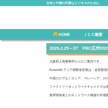
日本と中国の円滑なビジネスのために
コ
HOME
ＪＣＣ概要
メインメニュー
ン
テ
2025.2.25～27 FBC広州2
ン
ツ
大阪府上海事務所からのご案内です。
へ
Asiamold アジア国際金型展は、金型
移
動
中国だけでなくロシア、マレーシア、カザ
ファクトリーネットワークチャイナでは本
業界関係者とのネットワーク構築や市場開