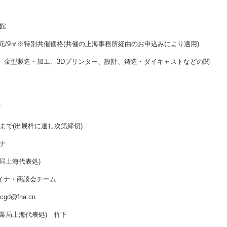
館
000元/9㎡※特別共催価格(共催の上海事務所経由のお申込みにより適用)
で、金型製造・加工、3Dプリンター、設計、鋳造・ダイキャストなどの関
。
/
‎
8時まで(出展枠に達し次第締切)
ナ
局上海代表処)
イナ・商談会チーム
gd@fna.cn
局上海代表処) 竹下