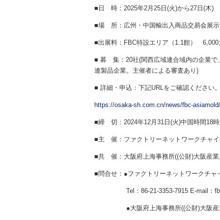
■日 時：2025年2月25日(火)から27日(木)
■場 所：広州・中国輸出入商品交易会展示
■出展料：FBC特設エリア（1.1館） 6,
■ 募 集：20社(関西広域連合域内の企業
連製品企業。主催者による審査あり)
■ 詳細・申込：下記URLをご確認ください
https://osaka-sh.com.cn/news/fbc-asiamold
■締 切：2024年12月31日(火)中国時間1
■主 催：ファクトリーネットワークチャイ
■共 催：大阪府上海事務所((公財)大阪産業
■問合せ：●ファクトリーネットワークチャ
Tel：86-21-3353-7915 E-mail：fbc
●大阪府上海事務所((公財)大阪産業