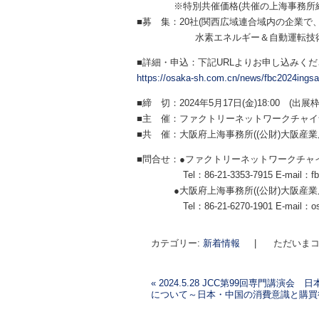
※特別共催価格(共催の上海事務所経由
■募 集：20社(関西広域連合域内の企業
水素エネルギー＆自動運転技術関連
■詳細・申込：下記URLよりお申し込みく
https://osaka-sh.com.cn/news/fbc2024ingsa
■締 切：2024年5月17日(金)18:00 (出
■主 催：ファクトリーネットワークチャイ
■共 催：大阪府上海事務所((公財)大阪産
■問合せ：●ファクトリーネットワークチャ
Tel：86-21-3353-7915 E-mail：fbc
●大阪府上海事務所((公財)大阪産業局
Tel：86-21-6270-1901 E-mail：osa
カテゴリー:
新着情報
|
ただいまコ
«
2024.5.28 JCC第99回専門講演会
について～日本・中国の消費意識と購買
投稿ナビゲーション