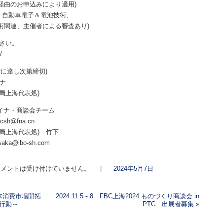
のお申込みにより適用)
で、自動車電子＆電池技術、
、主催者による審査あり)
ださい。
/
展枠に達し次第締切)
ナ
業局上海代表処)
イナ・商談会チーム
sh@fna.cn
上海代表処) 竹下
ka@ibo-sh.com
メントは受け付けていません。
|
2024年5月7日
 日本消費市場開拓
2024.11.5～8 FBC上海2024 ものづくり商談会 in
行動～
PTC 出展者募集
»