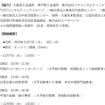
【協力】
大阪商工会議所、神戸商工会議所、株式会社コチコンサルティング
TJCCコンサルティンググループ、一般社団法人東海日中貿易センター、一
一般社団法人日中経済貿易センター、福岡・大連未来委員会、公益社団法人
北陸環日本海経済交流促進協議会、株式会社ユーザベース
その他関連団体に依頼中 (社名・団体名五十音順）
【開催概要】
■日時：2023年11月7日（火）・8日（水）
■形式：オンライン開催（Zoom）
＜11月7日（火）（1日目）＞
1限目：10:00～11:30
中国のコーポレートガバナンス （大手銀行勤務 現地駐在トップ経経験者
2限目：13:00～14:30
日系企業の内部管理 （大手自動車ﾒｰｶｰ勤務 本社中国部門経験者）
3限目：15:00～16:30
中国の金融・銀行事情 （大手銀行勤務 現地駐在経験者）
＜11月8日（水）（2日目）＞