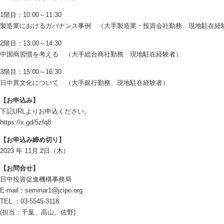
1限目：10:00～11:30
製造業におけるガバナンス事例 （大手製造業・投資会社勤務 現地駐在経
2限目：13:00～14:30
中国商習慣を考える （大手総合商社勤務 現地駐在経験者）
3限目：15:00～16:30
日中異文化について （大手銀行勤務 現地駐在経験者）
【お申込み】
下記URLよりお申込ください。
https://x.gd/5zfq8
【お申込み締め切り】
2023 年 11月 2日（木）
【お問合せ】
日中投資促進機構事務局
E-mail：seminar1@jcipo.org
TEL ：03-5545-3118
(担当：千葉、高山、佐野)