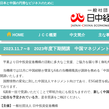
日本と中国の円滑なビジネスのために
コ
HOME
ＪＣＣ概要
中文简介
主な
メインメニュー
ン
テ
2023.11.7～8 2023年度下期開講 中国マネジメ
ン
ツ
平素より日中投資促進機構の活動に多大なご支援、ご協力を賜り厚く御礼
へ
当機構では11月に中国経験が豊富な6名の当機構職員が講師を務める「中
移
開講いたします。
動
国際情勢の変化に則した中国法人マネジメント向けであり、ESG経営を睨
ております。
6講座一括で受講いただくことで即戦力化にも役立ちますので、
新しく中
ご赴任を予定されている方、
是非受講をご検討ください。
【主催】
一般社団法人 日中投資促進機構