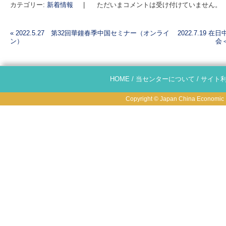
カテゴリー:
新着情報
|
ただいまコメントは受け付けていません。
«
2022.5.27 第32回華鐘春季中国セミナー（オンライ
2022.7.19
ン）
会
投稿ナビゲーション
HOME
/
当センターについて
/
サイト
Copyright © Japan China Economic R