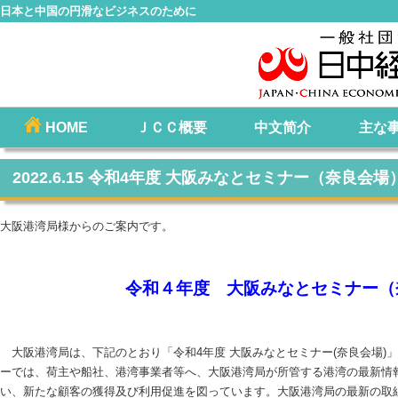
日本と中国の円滑なビジネスのために
コ
HOME
ＪＣＣ概要
中文简介
主な
メインメニュー
ン
テ
2022.6.15 令和4年度 大阪みなとセミナー（奈良会場
ン
ツ
大阪港湾局様からのご案内です。
へ
移
動
令和４年度 大阪みなとセミナー（
大阪港湾局は、下記のとおり「令和4年度 大阪みなとセミナー(奈良会場)
ーでは、荷主や船社、港湾事業者等へ、大阪港湾局が所管する港湾の最新情
い、新たな顧客の獲得及び利用促進を図っています。大阪港湾局の最新の取