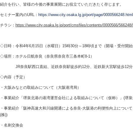
紹介を行い、皆様の今後の事業展開にお役立ていただきたく存じます。
セミナー案内のURL：
https://www.city.osaka.lg.jp/port/page/0000566248.html
チラシ：
https://www.city.osaka.lg.jp/port/cmsfiles/contents/0000566/56624
◇日時：令和4年6月15日（水曜日）15時30分～18時頃まで（開場・受付開始
◇場所：ホテル日航奈良（奈良県奈良市三条本町8-1）
JR奈良駅西口直結、近鉄奈良駅徒歩約12分、近鉄新大宮駅徒歩12分
◇内容（予定）
・大阪みなとの取組みについて（大阪港湾局）
・事業紹介「堺泉北港の港湾運営会社による取組みについて（仮称）」(堺泉北
・事業紹介「阪神高速大和川線開通による奈良-大阪港の利便性向上について」
(株))
・名刺交換会