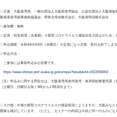
◇主催：大阪港湾局、一般社団法人大阪府港湾協会、公益社団法人大阪港振
阪南港港湾振興連絡協議会、堺泉北埠頭株式会社、大阪港埠頭株式会社
◇参加費：無料
◇定員：60名程度（先着順）※新型コロナウイルス感染症拡大防止のため、
◇申込期限：令和4年6月8日（水曜日）※定員になり次第、受付を終了しま
◇申込方法：
ご参加には事前申込みが必要です。
https://www.shinsei.pref.osaka.lg.jp/ers/input?tetudukiId=2022050003
（注）申込みに関する問合せは、大阪港湾局泉州港湾・海岸部総務運営課（電話07
（土曜日、日曜日を除く9時から17時30分まで）
◇その他：今後の新型コロナウイルスの感染状況によりますが、大阪みなと
開催も検討しています。（ただし、セミナーの内容は今回と同一のものにな