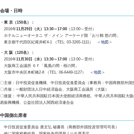
会場・日時
・東 京（150名）：
2016年
11月29日（火）13:30～17:00
（13:00～受付）
ホテルニューオータニ ザ・メイン アーケード階「おり鶴 悠の間」
東京都千代田区紀尾井町4-1 （TEL: 03-3265-1111） ＜
地図
＞
・大 阪（120名）：
2016年
11月30日（水）13:30～17:00
（13:00～受付）
大阪商工会議所 ６Ｆ「鳳凰の間・桜の間」
大阪市中央区本町橋2-8 （TEL: 06-6449-1127） ＜
地図
＞
〇主催：日中投資促進機構、中日投資促進委員会（事務局：中国商務部外国
〇共催：一般財団法人日中経済協会、大阪商工会議所（大阪）
〇後援： 中華人民共和国駐日本国大使館経済商務処、中華人民共和国駐大
易振興機構、公益社団法人関西経済連合会
中国側出席者
中日投資促進委員会 唐文弘 秘書長（商務部外国投資管理司司長）
他に国家税務総局、国家外為管理局より出席予定