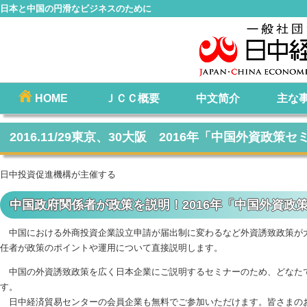
日本と中国の円滑なビジネスのために
コ
HOME
ＪＣＣ概要
中文简介
主な
メインメニュー
ン
テ
2016.11/29東京、30大阪 2016年「中国外資政策
ン
ツ
日中投資促進機構が主催する
へ
移
中国政府関係者が政策を説明！2016年「中国外資政
動
中国における外商投資企業設立申請が届出制に変わるなど外資誘致政策が
任者が政策のポイントや運用について直接説明します。
中国の外資誘致政策を広く日本企業にご説明するセミナーのため、どなたで
す。
日中経済貿易センターの会員企業も無料でご参加いただけます。皆さまの