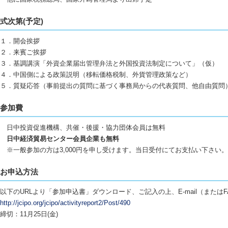
式次第(予定)
１．開会挨拶
２．来賓ご挨拶
３．基調講演「外資企業届出管理弁法と外国投資法制定について」（仮）
４．中国側による政策説明（移転価格税制、外貨管理政策など）
５．質疑応答（事前提出の質問に基づく事務局からの代表質問、他自由質問
参加費
日中投資促進機構、共催・後援・協力団体会員は無料
日中経済貿易センター会員企業も無料
※一般参加の方は3,000円を申し受けます。当日受付にてお支払い下さい。
お申込方法
以下のURLより「参加申込書」ダウンロード、ご記入の上、E-mail（または
http://jcipo.org/jcipo/activityreport2/Post/490
締切：11月25日(金)