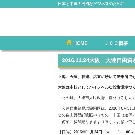
日本と中国の円滑なビジネスのために
コ
HOME
ＪＣＣ概要
メインメニュー
ン
テ
2016.11.24大阪 大連自
ン
ツ
上海、天津、福建、広東に続いて遼寧省で
へ
大連は中核としてハイレベルな投資環境づ
移
動
此の度、大連市人民政府 盧林（ろりん）
大連自由貿易試験園区は、2016年8月3
省の自由貿易試験区のうちの「中国（遼寧
何卒ご参加賜りますよう宜しくお願い申
【日時】
2016年11月24日（木） 11：00～