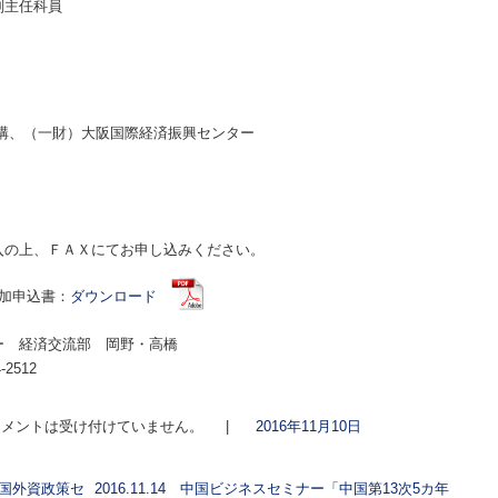
副主任科員
構、（一財）大阪国際経済振興センター
入の上、ＦＡＸにてお申し込みください。
加申込書：
ダウンロード
ー 経済交流部 岡野・高橋
2512
メントは受け付けていません。
|
2016年11月10日
「中国外資政策セ
2016.11.14 中国ビジネスセミナー「中国第13次5カ年