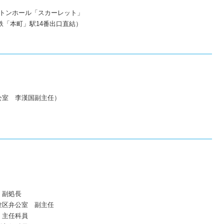
ートンホール「スカーレット」
「本町」駅14番出口直結）
室 李漢国副主任）
 副処長
験区弁公室 副主任
 主任科員