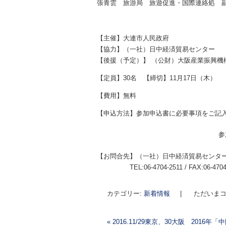
張青雲 旅游局 旅遊促進・国際連絡処 
【主催】大連市人民政府
【協力】（一社）日中経済貿易センター
【後援（予定）】 （公財）大阪産業振興機
【定員】30名 【締切】11月17日（木）
【費用】無料
【申込方法】参加申込書に必要事項をご記
参
【お問合先】（一社）日中経済貿易センタ
TEL:06-4704-2511 / FAX:06-4704-
カテゴリー:
新着情報
|
ただいまコ
«
2016.11/29東京、30大阪 2016年