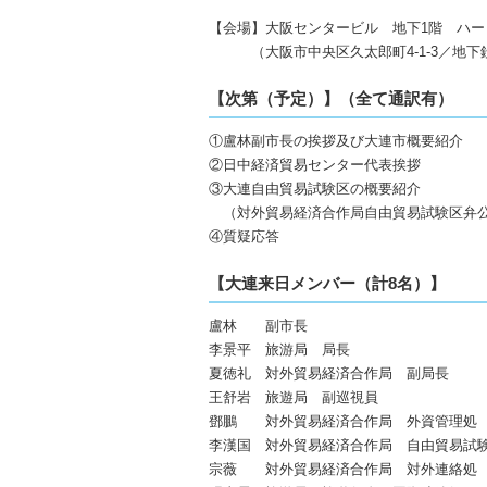
【会場】大阪センタービル 地下1階 ハ
（大阪市中央区久太郎町4-1-3／地下鉄
【次第（予定）】（全て通訳有）
①盧林副市長の挨拶及び大連市概要紹介
②日中経済貿易センター代表挨拶
③大連自由貿易試験区の概要紹介
（対外貿易経済合作局自由貿易試験区弁公
④質疑応答
【大連来日メンバー（計8名）】
盧林 副市長
李景平 旅游局 局長
夏徳礼 対外貿易経済合作局 副局長
王舒岩 旅遊局 副巡視員
鄧鵬 対外貿易経済合作局 外資管理処
李漢国 対外貿易経済合作局 自由貿易試
宗薇 対外貿易経済合作局 対外連絡処