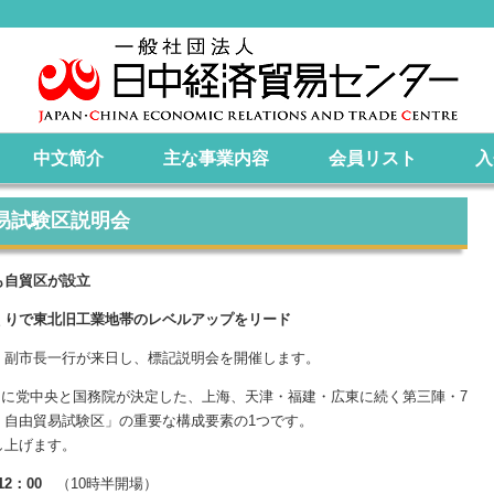
中文简介
主な事業内容
会員リスト
入
由貿易試験区説明会
も自貿区が設立
くりで東北旧工業地帯のレベルアップをリード
副市長一行が来日し、標記説明会を開催します。
1日に党中央と国務院が決定した、上海、天津・福建・広東に続く第三陣・7
）自由貿易試験区」の重要な構成要素の1つです。
し上げます。
12：00
（10時半開場）