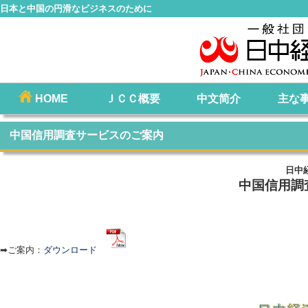
日本と中国の円滑なビジネスのために
コ
HOME
ＪＣＣ概要
中文简介
主な
メインメニュー
ン
テ
中国信用調査サービスのご案内
ン
ツ
日中
へ
中国信用調
移
動
➡ご案内：
ダウンロード