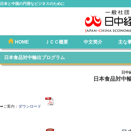
日本と中国の円滑なビジネスのために
コ
HOME
ＪＣＣ概要
中文简介
主な
メインメニュー
ン
テ
日本食品対中輸出プログラム
ン
ツ
日中
へ
日本食品対中
移
動
➡ご案内：
ダウンロード