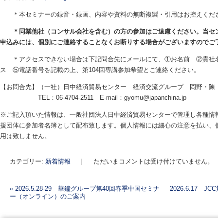
＊本セミナーの録音・録画、内容や資料の無断複製・引用はお控えくだ
＊同業他社（コンサル会社を含む）の方の参加はご遠慮ください。当セ
申込みには、個別にご連絡することなくお断りする場合がございますのでご
＊アクセスできない場合は下記問合先にメールにて、①お名前 ②貴社名
ス ⑤電話番号を記載の上、第104回専講参加希望とご連絡ください。
【お問合先】（一社）日中経済貿易センター 経済交流グループ 岡野・陳
TEL：06-4704-2511 E-mail：gyomu@japanchina.jp
※ご記入頂いた情報は、一般社団法人日中経済貿易センターで管理し各種情
援団体に参加者名簿として配布致します。個人情報には細心の注意を払い、
用は致しません。
カテゴリー:
新着情報
|
ただいまコメントは受け付けていません。
«
2026.5.28-29 華鐘グループ第40回春季中国セミナ
2026.6.17
ー（オンライン）のご案内
投稿ナビゲーション