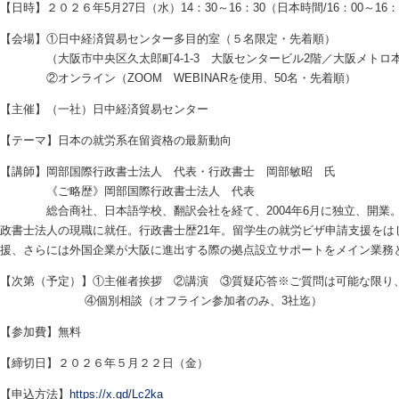
【日時】２０２６年5月27日（水）14：30～16：30（日本時間/16：00～1
【会場】①日中経済貿易センター多目的室（５名限定・先着順）
（大阪市中央区久太郎町4-1-3 大阪センタービル2階／大阪メトロ本
②オンライン（ZOOM WEBINARを使用、50名・先着順）
【主催】（一社）日中経済貿易センター
【テーマ】日本の就労系在留資格の最新動向
【講師】岡部国際行政書士法人 代表・行政書士 岡部敏昭 氏
《ご略歴》岡部国際行政書士法人 代表
総合商社、日本語学校、翻訳会社を経て、2004年6月に独立、開業。20
政書士法人の現職に就任。行政書士歴21年。留学生の就労ビザ申請支援をは
援、さらには外国企業が大阪に進出する際の拠点設立サポートをメイン業務
【次第（予定）】①主催者挨拶 ②講演 ③質疑応答※ご質問は可能な限り
④個別相談（オフライン参加者のみ、3社迄）
【参加費】無料
【締切日】２０２６年５月２２日（金）
【申込方法】
https://x.gd/Lc2ka