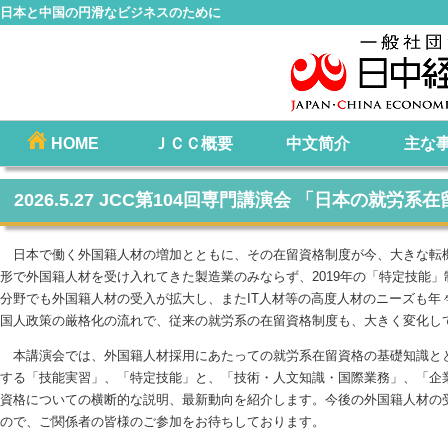
日本と中国の円滑なビジネスのために
コ
HOME
ＪＣＣ概要
中文简介
主な
メインメニュー
ン
テ
2026.5.27 JCC第104回専門講演会 「日本の就労
ン
ツ
日本で働く外国籍人材の増加とともに、その在留資格制度が今、大きな転
へ
形で外国籍人材を受け入れてきた製造業のみならず、2019年の「特定技能
移
分野でも外国籍人材の受入が拡大し、またIT人材等の高度人材のニーズも年
動
国人政策の厳格化の流れで、従来の就労系の在留資格制度も、大きく変化し
本講演会では、外国籍人材採用にあたっての就労系在留資格の基礎知識ととも
する「技能実習」、「特定技能」と、「技術・人文知識・国際業務」、「企
資格についての横断的な説明、最新動向を紹介します。今後の外国籍人材の
ので、ご関係者の皆様のご参加をお待ちしております。