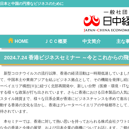
日本と中国の円滑なビジネスのために
コ
HOME
ＪＣＣ概要
中文简介
主な
メインメニュー
ン
テ
2024.7.24 香港ビジネスセミナー ～今とこれから
ン
ツ
新型コロナウイルスの流行以降、香港の経済活動は一時期低迷していまし
へ
て、中国本土や東南アジアを結ぶビジネス拠点として、その機能を発揮し続
移
ーベイエリア構想(※)に紐づく北部再開発や、新しい分野（医療・環境・IT
動
する様々な政策が打ち出されています。さらに香港における日本製品の人気
スタイル雑貨まで、様々な日系企業が香港にビジネスチャンスを求めて進出
動する香港の文化を活かし、香港はグレーターベイエリアの中核都市として
待されています。
本セミナーでは、香港に対して熱い思いを持っておられる株式会社クワト
な今の香港と今後の展望、および日本企業の商機についてお話します。ご都