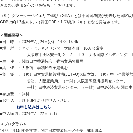
さまのご参加を心よりお待ちしております。
（※）グレーターベイエリア構想（GBA）とは中国国務院が発表した国家級地
GDPは約1.7兆米ドル（韓国GDP：1.63兆米ドル）となる見込みです。
…………………………………………………………………………………………
＜開催概要＞
■日 時 ：2024年7月24日(水) 14:00-15:45
■場 所 ：アットビジネスセンター大阪本町 1607会議室
（大阪市中央区安土町２－３－１３ 大阪国際ビルディング 16
■主 催 ：関西日本香港協会、香港貿易発展局
■共 催 ：大阪商工会議所※予定含む
■後 援 ：（独）日本貿易振興機構(JETRO)大阪本部、（独）中小企業基
（公財）大阪産業局、（一財）大阪国際経済振興センター、
（一社）日中経済貿易センター、（一財）日中経済協会 関西本部
■参加費 ：無料
■お申込 ：以下URLよりお申込下さい。
お申し込みはこちら
■申込締切：2024年7月22日（月）
＜プログラム＞
14:00-14:05 開会挨拶：関西日本香港協会／会長 戒田真幸