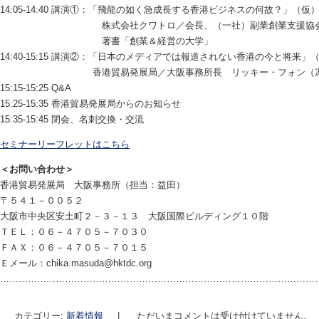
14:05-14:40 講演①：「飛龍の如く急成長する香港ビジネスの何故？」（仮
株式会社クワトロ／会長、（一社）副業創業支援協会／代
著書「創業＆経営の大学」
14:40-15:15 講演②：「日本のメディアでは報道されない香港の今と将来」
香港貿易発展局／大阪事務所長 リッキー・フォン（馮
15:15-15:25 Q&A
15:25-15:35 香港貿易発展局からのお知らせ
15:35-15:45 閉会、名刺交換・交流
セミナーリーフレットはこちら
＜お問い合わせ＞
香港貿易発展局 大阪事務所（担当：益田）
〒５４１－００５２
大阪市中央区安土町２－３－１３ 大阪国際ビルディング１０階
ＴＥＬ：０６－４７０５－７０３０
ＦＡＸ：０６－４７０５－７０１５
Ｅメール：chika.masuda@hktdc.org
…………………………………………………………………………………………
カテゴリー:
新着情報
|
ただいまコメントは受け付けていません。